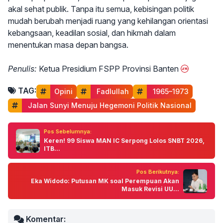
akal sehat publik. Tanpa itu semua, kebisingan politik
mudah berubah menjadi ruang yang kehilangan orientasi
kebangsaan, keadilan sosial, dan hikmah dalam
menentukan masa depan bangsa.
Penulis:
Ketua Presidium FSPP Provinsi Banten
TAG:
Opini
 Fadlullah
 1965–1973
 Jalan Sunyi Menuju Hegemoni Politik Nasional
Pos Sebelumnya:
Keren! 99 Siswa MAN IC Serpong Lolos SNBT 2026,
ITB...
Pos Berikutnya:
Eka Widodo: Putusan MK soal Perempuan Akan
Masuk Revisi UU...
Komentar: