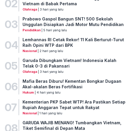
02
Vietnam di Babak Pertama
Olahraga
| 3 hari yang lalu
Prabowo Gaspol Bangun SNT! 500 Sekolah
03
Unggulan Disiapkan Jadi Motor Mutu Pendidikan
Pendidikan
| 5 hari yang lalu
Lemhannas RI Cetak Rekor! 11 Kali Berturut-Turut
04
Raih Opini WTP dari BPK
Nasional
| 2 hari yang lalu
Garuda Dibungkam Vietnam! Indonesia Kalah
05
Telak 0-3 di Pakansari
Olahraga
| 3 hari yang lalu
Mafia Beras Diburu! Kementan Bongkar Dugaan
06
Akal-akalan Beras Fortifikasi
Hukum
| 4 hari yang lalu
Kementerian PKP Sabet WTP! Ara Pastikan Setiap
07
Rupiah Anggaran Tepat untuk Rakyat
Nasional
| 1 hari yang lalu
GARUDA WAJIB MENANG! Tumbangkan Vietnam,
08
Tiket Semifinal di Depan Mata