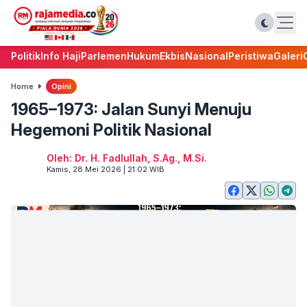
Politik
Info Haji
Parlemen
Hukum
Ekbis
Nasional
Peristiwa
Galeri
Home
Opini
1965–1973: Jalan Sunyi Menuju
Hegemoni Politik Nasional
Oleh: Dr. H. Fadlullah, S.Ag., M.Si.
Kamis, 28 Mei 2026 | 21:02 WIB