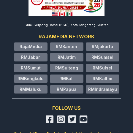
Bumi Serpong Damai (BSD), Kota Tangerang Selatan
RAJAMEDIA NETWORK
RajaMedia
RMBanten
RMjakarta
RMJabar
RMJatim
RMSumsel
RMSumut
RMSulteng
RMSulsel
RMBengkulu
RMBali
RMKaltim
RMMaluku
RMPapua
RMIndramayu
FOLLOW US