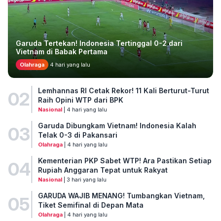
Garuda Tertekan! Indonesia Tertinggal 0-2 dari
Vietnam di Babak Pertama
Olahraga
4 hari yang lalu
Lemhannas RI Cetak Rekor! 11 Kali Berturut-Turut
02
Raih Opini WTP dari BPK
Nasional
| 4 hari yang lalu
Garuda Dibungkam Vietnam! Indonesia Kalah
03
Telak 0-3 di Pakansari
Olahraga
| 4 hari yang lalu
Kementerian PKP Sabet WTP! Ara Pastikan Setiap
04
Rupiah Anggaran Tepat untuk Rakyat
Nasional
| 3 hari yang lalu
GARUDA WAJIB MENANG! Tumbangkan Vietnam,
05
Tiket Semifinal di Depan Mata
Olahraga
| 4 hari yang lalu