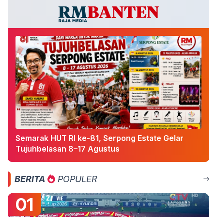
Semarak HUT RI ke-81, Serpong Estate Gelar
Tujuhbelasan 8–17 Agustus
BERITA
POPULER
01