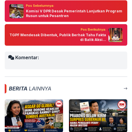
Pos Sebelumnya:
Komisi V DPR Desak Pemerintah Lanjutkan Program
Rusun untuk Pesantren
Pos Berikutnya:
TGPF Mendesak Dibentuk, Publik Berhak Tahu Fakta
di Balik Aksi...
Komentar:
BERITA
LAINNYA