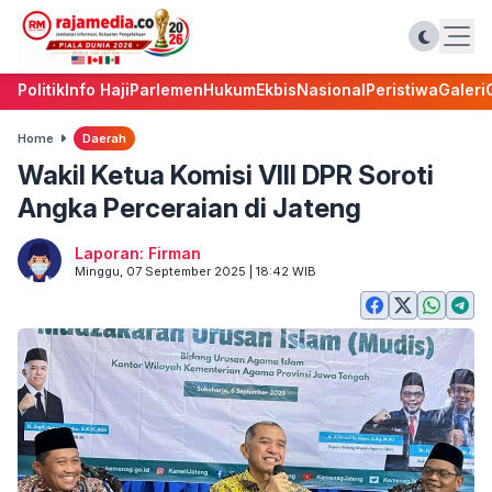
Politik
Info Haji
Parlemen
Hukum
Ekbis
Nasional
Peristiwa
Galeri
Home
Daerah
Wakil Ketua Komisi VIII DPR Soroti
Angka Perceraian di Jateng
Laporan: Firman
Minggu, 07 September 2025 | 18:42 WIB