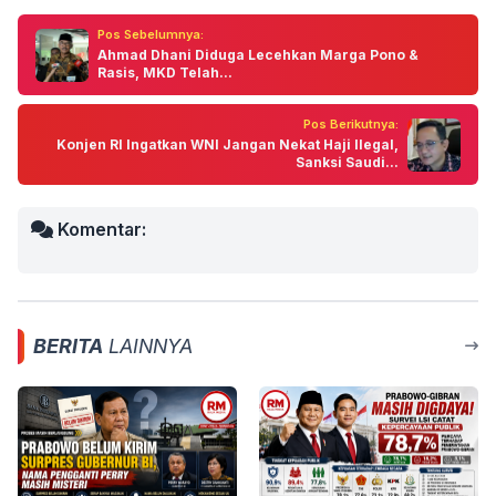
Pos Sebelumnya:
Ahmad Dhani Diduga Lecehkan Marga Pono &
Rasis, MKD Telah...
Pos Berikutnya:
Konjen RI Ingatkan WNI Jangan Nekat Haji Ilegal,
Sanksi Saudi...
Komentar:
BERITA
LAINNYA