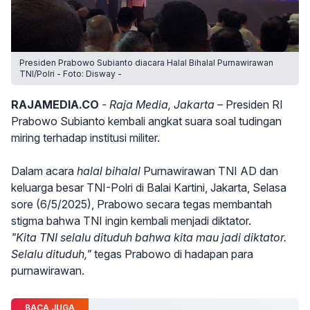
Presiden Prabowo Subianto diacara Halal Bihalal Purnawirawan
TNI/Polri - Foto: Disway -
RAJAMEDIA.CO
- Raja Media, Jakarta –
Presiden RI
Prabowo Subianto kembali angkat suara soal tudingan
miring terhadap institusi militer.
Dalam acara
halal bihalal
Purnawirawan TNI AD dan
keluarga besar TNI-Polri di Balai Kartini, Jakarta, Selasa
sore (6/5/2025), Prabowo secara tegas membantah
stigma bahwa TNI ingin kembali menjadi diktator.
"Kita TNI selalu dituduh bahwa kita mau jadi diktator.
Selalu dituduh,"
tegas Prabowo di hadapan para
purnawirawan.
BACA JUGA