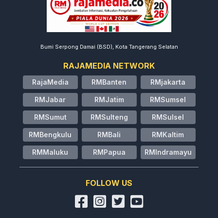
Bumi Serpong Damai (BSD), Kota Tangerang Selatan
RAJAMEDIA NETWORK
RajaMedia
RMBanten
RMjakarta
RMJabar
RMJatim
RMSumsel
RMSumut
RMSulteng
RMSulsel
RMBengkulu
RMBali
RMKaltim
RMMaluku
RMPapua
RMIndramayu
FOLLOW US