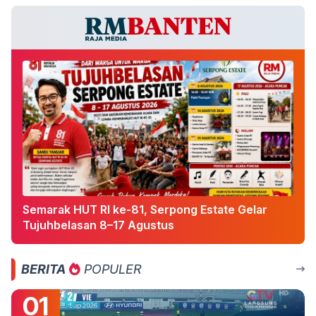
Semarak HUT RI ke-81, Serpong Estate Gelar
Tujuhbelasan 8–17 Agustus
BERITA
POPULER
01