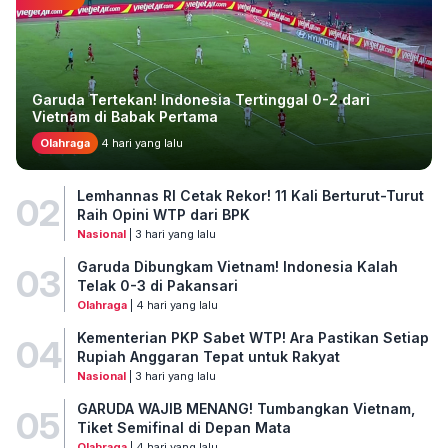
Garuda Tertekan! Indonesia Tertinggal 0-2 dari
Vietnam di Babak Pertama
Olahraga
4 hari yang lalu
Lemhannas RI Cetak Rekor! 11 Kali Berturut-Turut
02
Raih Opini WTP dari BPK
Nasional
| 3 hari yang lalu
Garuda Dibungkam Vietnam! Indonesia Kalah
03
Telak 0-3 di Pakansari
Olahraga
| 4 hari yang lalu
Kementerian PKP Sabet WTP! Ara Pastikan Setiap
04
Rupiah Anggaran Tepat untuk Rakyat
Nasional
| 3 hari yang lalu
GARUDA WAJIB MENANG! Tumbangkan Vietnam,
05
Tiket Semifinal di Depan Mata
Olahraga
| 4 hari yang lalu