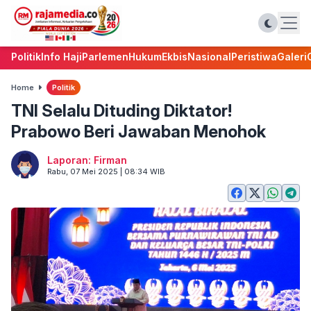
Politik
Info Haji
Parlemen
Hukum
Ekbis
Nasional
Peristiwa
Galeri
Home
Politik
TNI Selalu Dituding Diktator!
Prabowo Beri Jawaban Menohok
Laporan: Firman
Rabu, 07 Mei 2025 | 08:34 WIB