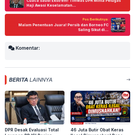
Cuaca Saudi Ekstrem! Timwas DPR Minta Petugas
Haji Awasi Keselamatan...
Pos Berikutnya:
Malam Penentuan Juara! Persib dan Borneo FC
Saling Sikut di...
Komentar:
BERITA
LAINNYA
DPR Desak Evaluasi Total
46 Juta Butir Obat Keras