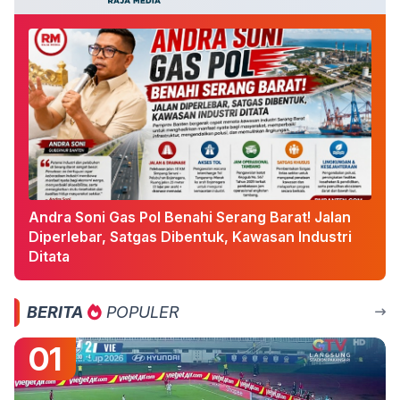
Andra Soni Gas Pol Benahi Serang Barat! Jalan
Diperlebar, Satgas Dibentuk, Kawasan Industri
Ditata
BERITA
POPULER
01