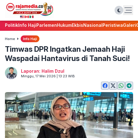
Politik
Info Haji
Parlemen
Hukum
Ekbis
Nasional
Peristiwa
Galeri
Home
Info Haji
Timwas DPR Ingatkan Jemaah Haji
Waspadai Hantavirus di Tanah Suci!
Laporan: Halim Dzul
Minggu, 17 Mei 2026 | 13:23 WIB