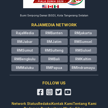
Bumi Serpong Damai (BSD), Kota Tangerang Selatan
RAJAMEDIA NETWORK
RajaMedia
RMBanten
RMjakarta
RMJabar
RMJatim
RMSumsel
RMSumut
RMSulteng
RMSulsel
RMBengkulu
RMBali
RMKaltim
RMMaluku
RMPapua
RMIndramayu
FOLLOW US
Network Status
Redaksi
Kontak Kami
Tentang Kami