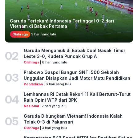
Garuda Tertekan! Indonesia Tertinggal 0-2 dari
Vietnam di Babak Pertama
Olahraga
3 hari yang lalu
Garuda Mengamuk di Babak Dua! Gasak Timor
02
Leste 3-0, Kudeta Puncak Grup A
Olahraga
| 6 hari yang lalu
Prabowo Gaspol Bangun SNT! 500 Sekolah
03
Unggulan Disiapkan Jadi Motor Mutu Pendidikan
Pendidikan
| 6 hari yang lalu
Lemhannas RI Cetak Rekor! 11 Kali Berturut-Turut
04
Raih Opini WTP dari BPK
Nasional
| 2 hari yang lalu
Garuda Dibungkam Vietnam! Indonesia Kalah
05
Telak 0-3 di Pakansari
Olahraga
| 3 hari yang lalu
Kementerian PKP Sabet WTP! Ara Pastikan Setiap