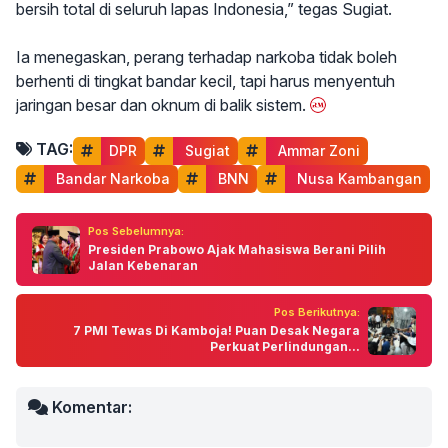
bersih total di seluruh lapas Indonesia,” tegas Sugiat.
Ia menegaskan, perang terhadap narkoba tidak boleh
berhenti di tingkat bandar kecil, tapi harus menyentuh
jaringan besar dan oknum di balik sistem.
TAG:
DPR
 Sugiat
 Ammar Zoni
 Bandar Narkoba
 BNN
 Nusa Kambangan
Pos Sebelumnya:
Presiden Prabowo Ajak Mahasiswa Berani Pilih
Jalan Kebenaran
Pos Berikutnya:
7 PMI Tewas Di Kamboja! Puan Desak Negara
Perkuat Perlindungan...
Komentar: