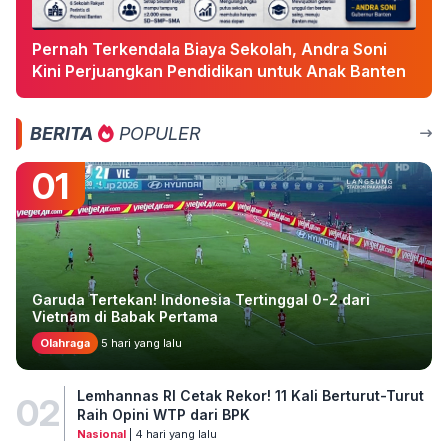
Pernah Terkendala Biaya Sekolah, Andra Soni
Kini Perjuangkan Pendidikan untuk Anak Banten
BERITA
POPULER
01
Garuda Tertekan! Indonesia Tertinggal 0-2 dari
Vietnam di Babak Pertama
Olahraga
5 hari yang lalu
Lemhannas RI Cetak Rekor! 11 Kali Berturut-Turut
02
Raih Opini WTP dari BPK
Nasional
| 4 hari yang lalu