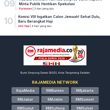
09
Minta Publik Hentikan Spekulasi
Parlemen
| 3 hari yang lalu
Komisi VIII Ingatkan Calon Jemaah! Sehat Dulu,
10
Baru Berangkat Haji
Info Haji
| 4 hari yang lalu
Bumi Serpong Damai (BSD), Kota Tangerang Selatan
RAJAMEDIA NETWORK
RajaMedia
RMBanten
RMjakarta
RMJabar
RMJatim
RMSumsel
RMSumut
RMSulteng
RMSulsel