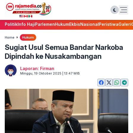
Politik
Info Haji
Parlemen
Hukum
Ekbis
Nasional
Peristiwa
Galeri
Home
Hukum
Sugiat Usul Semua Bandar Narkoba
Dipindah ke Nusakambangan
Laporan: Firman
Minggu, 19 Oktober 2025 | 13:47 WIB