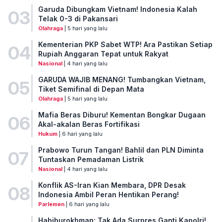
Garuda Dibungkam Vietnam! Indonesia Kalah
03
Telak 0-3 di Pakansari
Olahraga
| 5 hari yang lalu
Kementerian PKP Sabet WTP! Ara Pastikan Setiap
04
Rupiah Anggaran Tepat untuk Rakyat
Nasional
| 4 hari yang lalu
GARUDA WAJIB MENANG! Tumbangkan Vietnam,
05
Tiket Semifinal di Depan Mata
Olahraga
| 5 hari yang lalu
Mafia Beras Diburu! Kementan Bongkar Dugaan
06
Akal-akalan Beras Fortifikasi
Hukum
| 6 hari yang lalu
Prabowo Turun Tangan! Bahlil dan PLN Diminta
07
Tuntaskan Pemadaman Listrik
Nasional
| 4 hari yang lalu
Konflik AS-Iran Kian Membara, DPR Desak
08
Indonesia Ambil Peran Hentikan Perang!
Parlemen
| 6 hari yang lalu
Habiburokhman: Tak Ada Surpres Ganti Kapolri!