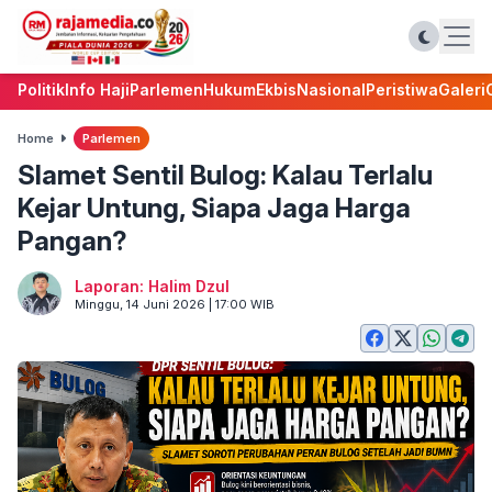
Politik
Info Haji
Parlemen
Hukum
Ekbis
Nasional
Peristiwa
Galeri
Home
Parlemen
Slamet Sentil Bulog: Kalau Terlalu
Kejar Untung, Siapa Jaga Harga
Pangan?
Laporan: Halim Dzul
Minggu, 14 Juni 2026 | 17:00 WIB