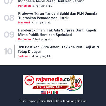
07
Indonesia Ambil Peran Hentikan Perang!
Parlemen
| 6 hari yang lalu
Prabowo Turun Tangan! Bahlil dan PLN Diminta
08
Tuntaskan Pemadaman Listrik
Nasional
| 4 hari yang lalu
Habiburokhman: Tak Ada Surpres Ganti Kapolri!
09
Minta Publik Hentikan Spekulasi
Parlemen
| 3 hari yang lalu
DPR Pastikan PPPK Aman! Tak Ada PHK, Gaji ASN
10
Tetap Dibayar
Parlemen
| 4 hari yang lalu
Bumi Serpong Damai (BSD), Kota Tangerang Selatan