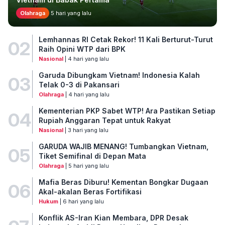
Olahraga
5 hari yang lalu
Lemhannas RI Cetak Rekor! 11 Kali Berturut-Turut
02
Raih Opini WTP dari BPK
Nasional
| 4 hari yang lalu
Garuda Dibungkam Vietnam! Indonesia Kalah
03
Telak 0-3 di Pakansari
Olahraga
| 4 hari yang lalu
Kementerian PKP Sabet WTP! Ara Pastikan Setiap
04
Rupiah Anggaran Tepat untuk Rakyat
Nasional
| 3 hari yang lalu
GARUDA WAJIB MENANG! Tumbangkan Vietnam,
05
Tiket Semifinal di Depan Mata
Olahraga
| 5 hari yang lalu
Mafia Beras Diburu! Kementan Bongkar Dugaan
06
Akal-akalan Beras Fortifikasi
Hukum
| 6 hari yang lalu
Konflik AS-Iran Kian Membara, DPR Desak