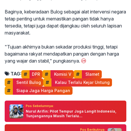
Baginya, keberadaan Bulog sebagai alat intervensi negara
tetap penting untuk memastikan pangan tidak hanya
tersedia, tetapi juga dapat dijangkau oleh seluruh lapisan
masyarakat.
"Tujuan akhirnya bukan sekadar produksi tinggi, tetapi
bagaimana rakyat mendapatkan pangan dengan harga
yang wajar dan stabil," pungkasnya.
TAG:
DPR
 Komisi V
 Slamet
 Sentil Bulog
 Kalau Terlalu Kejar Untung
 Siapa Jaga Harga Pangan
Pos Sebelumnya:
Nurul Arifin: Pilot Tempur Jaga Langit Indonesia,
Tunjangannya Masih Terlalu...
Pos Berikutnya: