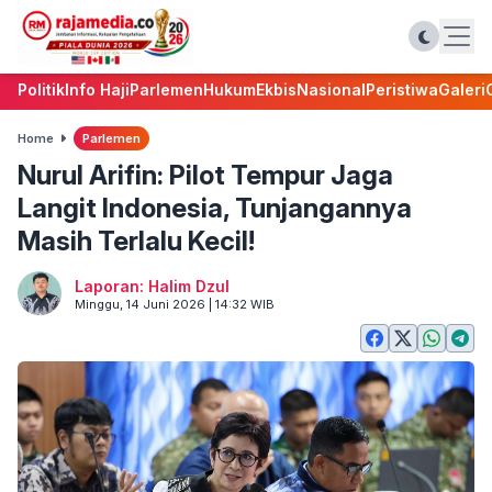
Politik
Info Haji
Parlemen
Hukum
Ekbis
Nasional
Peristiwa
Galeri
Home
Parlemen
Nurul Arifin: Pilot Tempur Jaga
Langit Indonesia, Tunjangannya
Masih Terlalu Kecil!
Laporan: Halim Dzul
Minggu, 14 Juni 2026 | 14:32 WIB