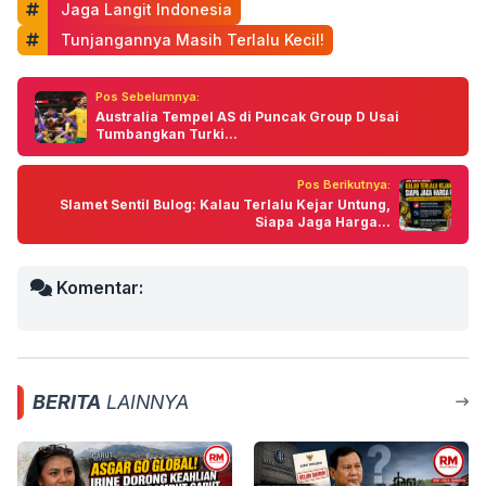
 Jaga Langit Indonesia
 Tunjangannya Masih Terlalu Kecil!
Pos Sebelumnya:
Australia Tempel AS di Puncak Group D Usai
Tumbangkan Turki...
Pos Berikutnya:
Slamet Sentil Bulog: Kalau Terlalu Kejar Untung,
Siapa Jaga Harga...
Komentar:
BERITA
LAINNYA