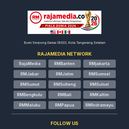
Bumi Serpong Damai (BSD), Kota Tangerang Selatan
RAJAMEDIA NETWORK
RajaMedia
RMBanten
RMjakarta
RMJabar
RMJatim
RMSumsel
RMSumut
RMSulteng
RMSulsel
RMBengkulu
RMBali
RMKaltim
RMMaluku
RMPapua
RMIndramayu
FOLLOW US