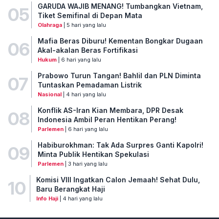
GARUDA WAJIB MENANG! Tumbangkan Vietnam,
05
Tiket Semifinal di Depan Mata
Olahraga
| 5 hari yang lalu
Mafia Beras Diburu! Kementan Bongkar Dugaan
06
Akal-akalan Beras Fortifikasi
Hukum
| 6 hari yang lalu
Prabowo Turun Tangan! Bahlil dan PLN Diminta
07
Tuntaskan Pemadaman Listrik
Nasional
| 4 hari yang lalu
Konflik AS-Iran Kian Membara, DPR Desak
08
Indonesia Ambil Peran Hentikan Perang!
Parlemen
| 6 hari yang lalu
Habiburokhman: Tak Ada Surpres Ganti Kapolri!
09
Minta Publik Hentikan Spekulasi
Parlemen
| 3 hari yang lalu
Komisi VIII Ingatkan Calon Jemaah! Sehat Dulu,
10
Baru Berangkat Haji
Info Haji
| 4 hari yang lalu