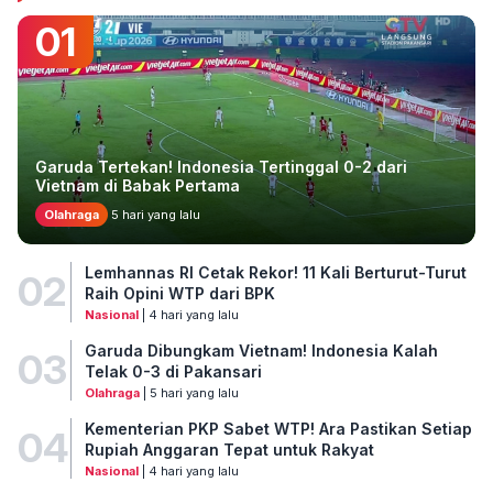
01
Garuda Tertekan! Indonesia Tertinggal 0-2 dari
Vietnam di Babak Pertama
Olahraga
5 hari yang lalu
Lemhannas RI Cetak Rekor! 11 Kali Berturut-Turut
02
Raih Opini WTP dari BPK
Nasional
| 4 hari yang lalu
Garuda Dibungkam Vietnam! Indonesia Kalah
03
Telak 0-3 di Pakansari
Olahraga
| 5 hari yang lalu
Kementerian PKP Sabet WTP! Ara Pastikan Setiap
04
Rupiah Anggaran Tepat untuk Rakyat
Nasional
| 4 hari yang lalu