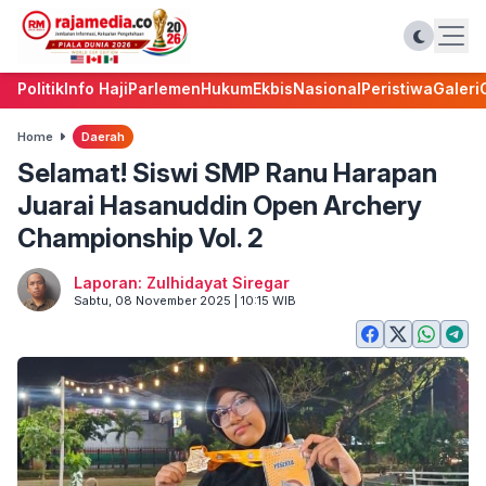
Politik
Info Haji
Parlemen
Hukum
Ekbis
Nasional
Peristiwa
Galeri
Home
Daerah
Selamat! Siswi SMP Ranu Harapan
Juarai Hasanuddin Open Archery
Championship Vol. 2
Laporan: Zulhidayat Siregar
Sabtu, 08 November 2025 | 10:15 WIB