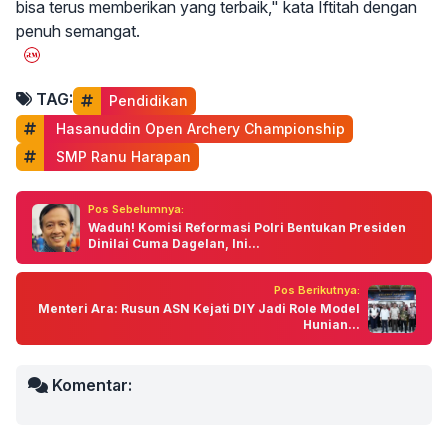
bisa terus memberikan yang terbaik," kata Iftitah dengan
penuh semangat.
TAG:
Pendidikan
 Hasanuddin Open Archery Championship
 SMP Ranu Harapan
Pos Sebelumnya:
Waduh! Komisi Reformasi Polri Bentukan Presiden
Dinilai Cuma Dagelan, Ini...
Pos Berikutnya:
Menteri Ara: Rusun ASN Kejati DIY Jadi Role Model
Hunian...
Komentar: