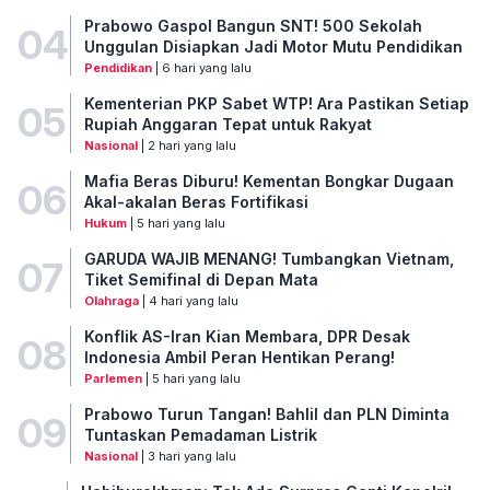
Prabowo Gaspol Bangun SNT! 500 Sekolah
04
Unggulan Disiapkan Jadi Motor Mutu Pendidikan
Pendidikan
| 6 hari yang lalu
Kementerian PKP Sabet WTP! Ara Pastikan Setiap
05
Rupiah Anggaran Tepat untuk Rakyat
Nasional
| 2 hari yang lalu
Mafia Beras Diburu! Kementan Bongkar Dugaan
06
Akal-akalan Beras Fortifikasi
Hukum
| 5 hari yang lalu
GARUDA WAJIB MENANG! Tumbangkan Vietnam,
07
Tiket Semifinal di Depan Mata
Olahraga
| 4 hari yang lalu
Konflik AS-Iran Kian Membara, DPR Desak
08
Indonesia Ambil Peran Hentikan Perang!
Parlemen
| 5 hari yang lalu
Prabowo Turun Tangan! Bahlil dan PLN Diminta
09
Tuntaskan Pemadaman Listrik
Nasional
| 3 hari yang lalu