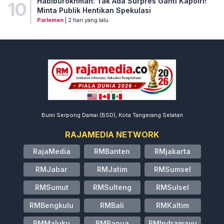
Habiburokhman: Tak Ada Surpres Ganti Kapolri!
10
Minta Publik Hentikan Spekulasi
Parlemen
| 2 hari yang lalu
Bumi Serpong Damai (BSD), Kota Tangerang Selatan
RAJAMEDIA NETWORK
RajaMedia
RMBanten
RMjakarta
RMJabar
RMJatim
RMSumsel
RMSumut
RMSulteng
RMSulsel
RMBengkulu
RMBali
RMKaltim
RMMaluku
RMPapua
RMIndramayu