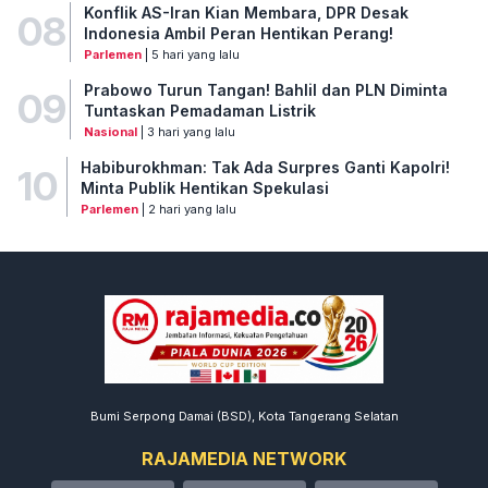
Konflik AS-Iran Kian Membara, DPR Desak
08
Indonesia Ambil Peran Hentikan Perang!
Parlemen
| 5 hari yang lalu
Prabowo Turun Tangan! Bahlil dan PLN Diminta
09
Tuntaskan Pemadaman Listrik
Nasional
| 3 hari yang lalu
Habiburokhman: Tak Ada Surpres Ganti Kapolri!
10
Minta Publik Hentikan Spekulasi
Parlemen
| 2 hari yang lalu
Bumi Serpong Damai (BSD), Kota Tangerang Selatan
RAJAMEDIA NETWORK