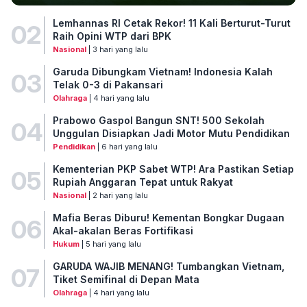
Lemhannas RI Cetak Rekor! 11 Kali Berturut-Turut
02
Raih Opini WTP dari BPK
Nasional
| 3 hari yang lalu
Garuda Dibungkam Vietnam! Indonesia Kalah
03
Telak 0-3 di Pakansari
Olahraga
| 4 hari yang lalu
Prabowo Gaspol Bangun SNT! 500 Sekolah
04
Unggulan Disiapkan Jadi Motor Mutu Pendidikan
Pendidikan
| 6 hari yang lalu
Kementerian PKP Sabet WTP! Ara Pastikan Setiap
05
Rupiah Anggaran Tepat untuk Rakyat
Nasional
| 2 hari yang lalu
Mafia Beras Diburu! Kementan Bongkar Dugaan
06
Akal-akalan Beras Fortifikasi
Hukum
| 5 hari yang lalu
GARUDA WAJIB MENANG! Tumbangkan Vietnam,
07
Tiket Semifinal di Depan Mata
Olahraga
| 4 hari yang lalu