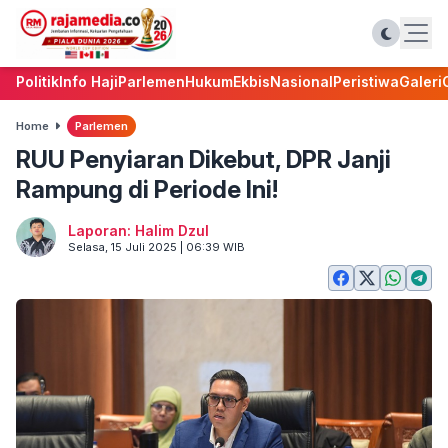
Politik
Info Haji
Parlemen
Hukum
Ekbis
Nasional
Peristiwa
Galeri
Home
Parlemen
RUU Penyiaran Dikebut, DPR Janji
Rampung di Periode Ini!
Laporan: Halim Dzul
Selasa, 15 Juli 2025 | 06:39 WIB