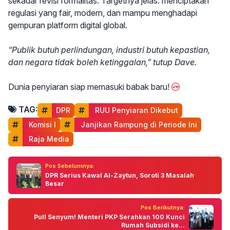
sekadar revisi formalitas. Targetnya jelas: menciptakan
regulasi yang fair, modern, dan mampu menghadapi
gempuran platform digital global.
“Publik butuh perlindungan, industri butuh kepastian,
dan negara tidak boleh ketinggalan,” tutup Dave.
Dunia penyiaran siap memasuki babak baru!
TAG:
DPR
 RUU Penyiaran Dikebut
 Komisi I
 Janjikan Rampung di Periode Ini
 Raja Media
Pos Sebelumnya:
DPR Serius Kawal Al-Zaytun, Soroti 3 Masalah
Besar
Pos Berikutnya:
Pull Senyum! Menteri PKP Serahkan 100 Kunci
Rumah Subsidi ke...