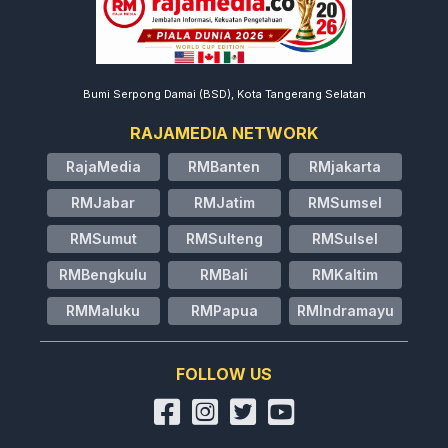
Bumi Serpong Damai (BSD), Kota Tangerang Selatan
RAJAMEDIA NETWORK
RajaMedia
RMBanten
RMjakarta
RMJabar
RMJatim
RMSumsel
RMSumut
RMSulteng
RMSulsel
RMBengkulu
RMBali
RMKaltim
RMMaluku
RMPapua
RMIndramayu
FOLLOW US