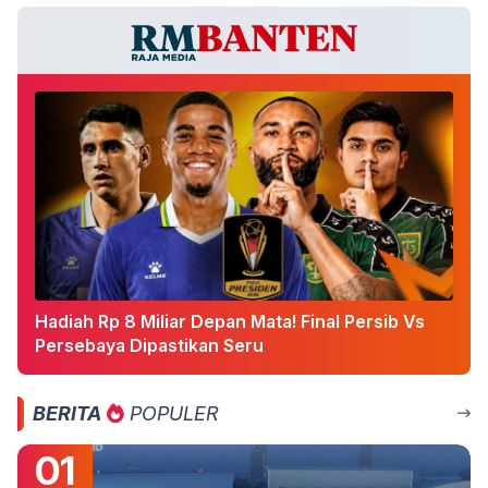
Hadiah Rp 8 Miliar Depan Mata! Final Persib Vs
Persebaya Dipastikan Seru
BERITA
POPULER
01