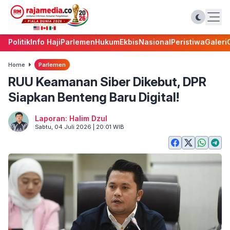
Politik
Info Haji
Parlemen
Hukum
Ekbis
Nasional
Peristiwa
Galeri
Home
Parlemen
RUU Keamanan Siber Dikebut, DPR
Siapkan Benteng Baru Digital!
Laporan: Halim Dzul
Sabtu, 04 Juli 2026 | 20:01 WIB