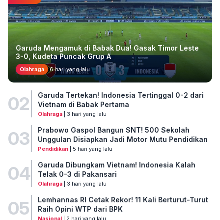
Garuda Mengamuk di Babak Dua! Gasak Timor Leste
3-0, Kudeta Puncak Grup A
Olahraga
6 hari yang lalu
Garuda Tertekan! Indonesia Tertinggal 0-2 dari
02
Vietnam di Babak Pertama
Olahraga
| 3 hari yang lalu
Prabowo Gaspol Bangun SNT! 500 Sekolah
03
Unggulan Disiapkan Jadi Motor Mutu Pendidikan
Pendidikan
| 5 hari yang lalu
Garuda Dibungkam Vietnam! Indonesia Kalah
04
Telak 0-3 di Pakansari
Olahraga
| 3 hari yang lalu
Lemhannas RI Cetak Rekor! 11 Kali Berturut-Turut
05
Raih Opini WTP dari BPK
Nasional
| 2 hari yang lalu