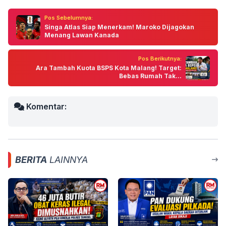
Pos Sebelumnya:
Singa Atlas Siap Menerkam! Maroko Dijagokan
Menang Lawan Kanada
Pos Berikutnya:
Ara Tambah Kuota BSPS Kota Malang! Target:
Bebas Rumah Tak...
Komentar:
BERITA
LAINNYA