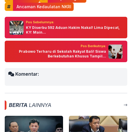
 Ancaman Kedaulatan NKRI
Pos Sebelumnya:
KY Diserbu 592 Aduan Hakim Nakal! Lima Dipecat,
KY: Main...
Pos Berikutnya:
Prabowo Terharu di Sekolah Rakyat Bali! Siswa
Berkebutuhan Khusus Tampil...
Komentar:
BERITA
LAINNYA