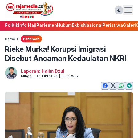
Politik
Info Haji
Parlemen
Hukum
Ekbis
Nasional
Peristiwa
Galeri
Home
Parlemen
Rieke Murka! Korupsi Imigrasi
Disebut Ancaman Kedaulatan NKRI
Laporan: Halim Dzul
Minggu, 07 Juni 2026 | 16:36 WIB