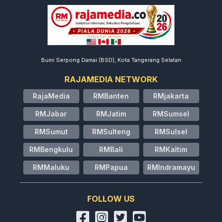
Bumi Serpong Damai (BSD), Kota Tangerang Selatan
RAJAMEDIA NETWORK
RajaMedia
RMBanten
RMjakarta
RMJabar
RMJatim
RMSumsel
RMSumut
RMSulteng
RMSulsel
RMBengkulu
RMBali
RMKaltim
RMMaluku
RMPapua
RMIndramayu
FOLLOW US