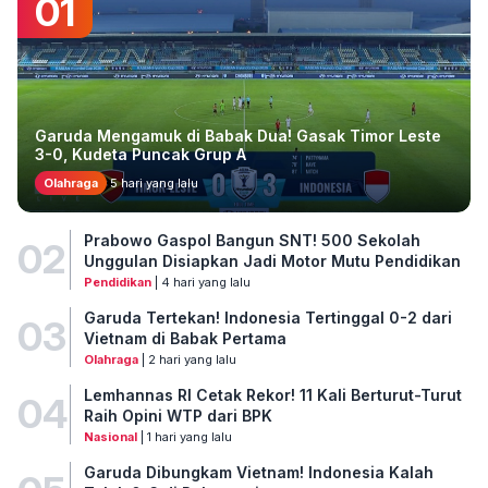
01
Garuda Mengamuk di Babak Dua! Gasak Timor Leste
3-0, Kudeta Puncak Grup A
Olahraga
5 hari yang lalu
Prabowo Gaspol Bangun SNT! 500 Sekolah
02
Unggulan Disiapkan Jadi Motor Mutu Pendidikan
Pendidikan
| 4 hari yang lalu
Garuda Tertekan! Indonesia Tertinggal 0-2 dari
03
Vietnam di Babak Pertama
Olahraga
| 2 hari yang lalu
Lemhannas RI Cetak Rekor! 11 Kali Berturut-Turut
04
Raih Opini WTP dari BPK
Nasional
| 1 hari yang lalu
Garuda Dibungkam Vietnam! Indonesia Kalah