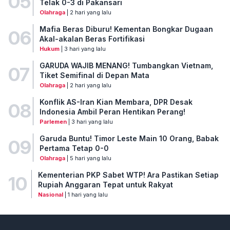
05
Telak 0-3 di Pakansari
Olahraga
| 2 hari yang lalu
Mafia Beras Diburu! Kementan Bongkar Dugaan
06
Akal-akalan Beras Fortifikasi
Hukum
| 3 hari yang lalu
GARUDA WAJIB MENANG! Tumbangkan Vietnam,
07
Tiket Semifinal di Depan Mata
Olahraga
| 2 hari yang lalu
Konflik AS-Iran Kian Membara, DPR Desak
08
Indonesia Ambil Peran Hentikan Perang!
Parlemen
| 3 hari yang lalu
Garuda Buntu! Timor Leste Main 10 Orang, Babak
09
Pertama Tetap 0-0
Olahraga
| 5 hari yang lalu
Kementerian PKP Sabet WTP! Ara Pastikan Setiap
10
Rupiah Anggaran Tepat untuk Rakyat
Nasional
| 1 hari yang lalu