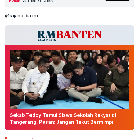
Politik
1 hari yang lalu
@rajamedia.rm
Sekab Teddy Temui Siswa Sekolah Rakyat di
Tangerang, Pesan: Jangan Takut Bermimpi!