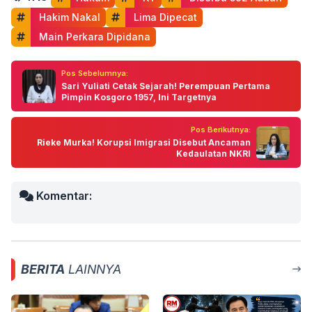
 Hakim Nakal
 Lima Dipecat
 Main Perkara Dipidana
Pos Sebelumnya:
Sari Yuliati Cetak Sejarah! Perempuan Pertama
Pimpin Kosgoro 1957, Ini Targetnya
Pos Berikutnya:
Rieke Murka! Korupsi Imigrasi Disebut Ancaman
Kedaulatan NKRI
Komentar:
BERITA
LAINNYA