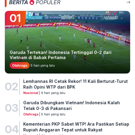
BERITA
POPULER
01
Garuda Tertekan! Indonesia Tertinggal 0-2 dari
Vietnam di Babak Pertama
Olahraga
5 hari yang lalu
Lemhannas RI Cetak Rekor! 11 Kali Berturut-Turut
02
Raih Opini WTP dari BPK
Nasional
| 4 hari yang lalu
Garuda Dibungkam Vietnam! Indonesia Kalah
03
Telak 0-3 di Pakansari
Olahraga
| 5 hari yang lalu
Kementerian PKP Sabet WTP! Ara Pastikan Setiap
04
Rupiah Anggaran Tepat untuk Rakyat