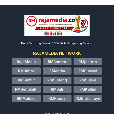
Bumi Serpong Damai (BSD), Kota Tangerang Selatan
RAJAMEDIA NETWORK
RajaMedia
RMBanten
RMjakarta
RMJabar
RMJatim
RMSumsel
RMSumut
RMSulteng
RMSulsel
RMBengkulu
RMBali
RMKaltim
RMMaluku
RMPapua
RMIndramayu