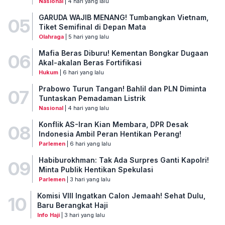
Nasional
| 4 hari yang lalu
GARUDA WAJIB MENANG! Tumbangkan Vietnam,
05
Tiket Semifinal di Depan Mata
Olahraga
| 5 hari yang lalu
Mafia Beras Diburu! Kementan Bongkar Dugaan
06
Akal-akalan Beras Fortifikasi
Hukum
| 6 hari yang lalu
Prabowo Turun Tangan! Bahlil dan PLN Diminta
07
Tuntaskan Pemadaman Listrik
Nasional
| 4 hari yang lalu
Konflik AS-Iran Kian Membara, DPR Desak
08
Indonesia Ambil Peran Hentikan Perang!
Parlemen
| 6 hari yang lalu
Habiburokhman: Tak Ada Surpres Ganti Kapolri!
09
Minta Publik Hentikan Spekulasi
Parlemen
| 3 hari yang lalu
Komisi VIII Ingatkan Calon Jemaah! Sehat Dulu,
10
Baru Berangkat Haji
Info Haji
| 3 hari yang lalu