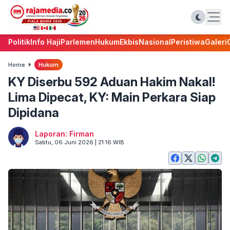
Politik
Info Haji
Parlemen
Hukum
Ekbis
Nasional
Peristiwa
Galeri
Home
Hukum
KY Diserbu 592 Aduan Hakim Nakal!
Lima Dipecat, KY: Main Perkara Siap
Dipidana
Laporan: Firman
Sabtu, 06 Juni 2026 | 21:16 WIB