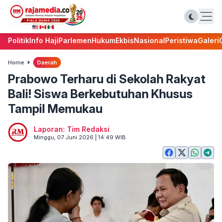
Politik
Info Haji
Parlemen
Hukum
Ekbis
Nasional
Peristiwa
Galeri
Home
Daerah
Prabowo Terharu di Sekolah Rakyat
Bali! Siswa Berkebutuhan Khusus
Tampil Memukau
Laporan: Tim Redaksi
Minggu, 07 Juni 2026 | 14:49 WIB