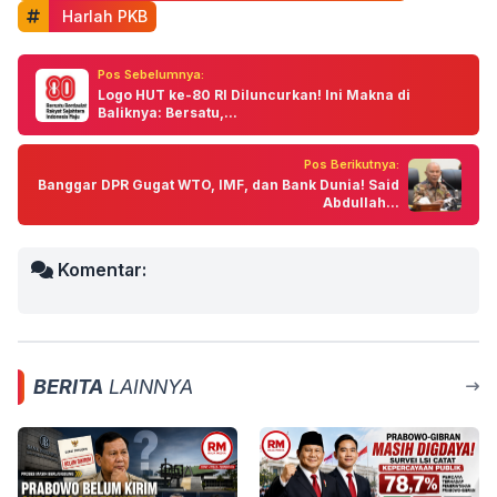
 Harlah PKB
Pos Sebelumnya:
Logo HUT ke-80 RI Diluncurkan! Ini Makna di
Baliknya: Bersatu,...
Pos Berikutnya:
Banggar DPR Gugat WTO, IMF, dan Bank Dunia! Said
Abdullah...
Komentar:
BERITA
LAINNYA