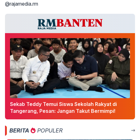
@rajamedia.rm
Sekab Teddy Temui Siswa Sekolah Rakyat di
Tangerang, Pesan: Jangan Takut Bermimpi!
BERITA
POPULER