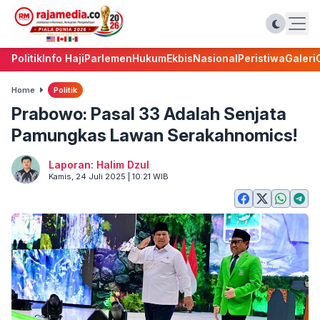
Politik
Info Haji
Parlemen
Hukum
Ekbis
Nasional
Peristiwa
Galeri
Home
Politik
Prabowo: Pasal 33 Adalah Senjata
Pamungkas Lawan Serakahnomics!
Laporan: Halim Dzul
Kamis, 24 Juli 2025 | 10:21 WIB