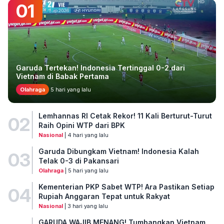
01
Garuda Tertekan! Indonesia Tertinggal 0-2 dari
Vietnam di Babak Pertama
Olahraga
5 hari yang lalu
Lemhannas RI Cetak Rekor! 11 Kali Berturut-Turut
02
Raih Opini WTP dari BPK
Nasional
| 4 hari yang lalu
Garuda Dibungkam Vietnam! Indonesia Kalah
03
Telak 0-3 di Pakansari
Olahraga
| 5 hari yang lalu
Kementerian PKP Sabet WTP! Ara Pastikan Setiap
04
Rupiah Anggaran Tepat untuk Rakyat
Nasional
| 3 hari yang lalu
GARUDA WAJIB MENANG! Tumbangkan Vietnam,