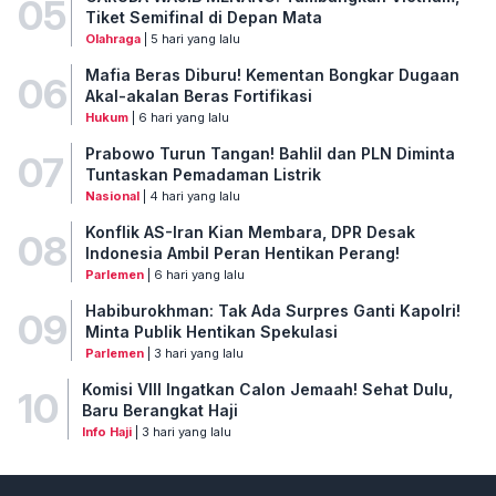
05
Tiket Semifinal di Depan Mata
Olahraga
| 5 hari yang lalu
Mafia Beras Diburu! Kementan Bongkar Dugaan
06
Akal-akalan Beras Fortifikasi
Hukum
| 6 hari yang lalu
Prabowo Turun Tangan! Bahlil dan PLN Diminta
07
Tuntaskan Pemadaman Listrik
Nasional
| 4 hari yang lalu
Konflik AS-Iran Kian Membara, DPR Desak
08
Indonesia Ambil Peran Hentikan Perang!
Parlemen
| 6 hari yang lalu
Habiburokhman: Tak Ada Surpres Ganti Kapolri!
09
Minta Publik Hentikan Spekulasi
Parlemen
| 3 hari yang lalu
Komisi VIII Ingatkan Calon Jemaah! Sehat Dulu,
10
Baru Berangkat Haji
Info Haji
| 3 hari yang lalu