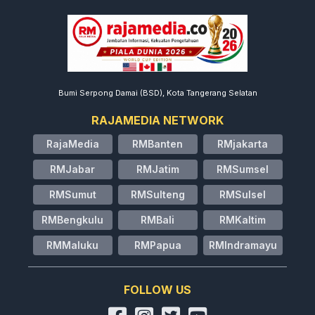
Bumi Serpong Damai (BSD), Kota Tangerang Selatan
RAJAMEDIA NETWORK
RajaMedia
RMBanten
RMjakarta
RMJabar
RMJatim
RMSumsel
RMSumut
RMSulteng
RMSulsel
RMBengkulu
RMBali
RMKaltim
RMMaluku
RMPapua
RMIndramayu
FOLLOW US