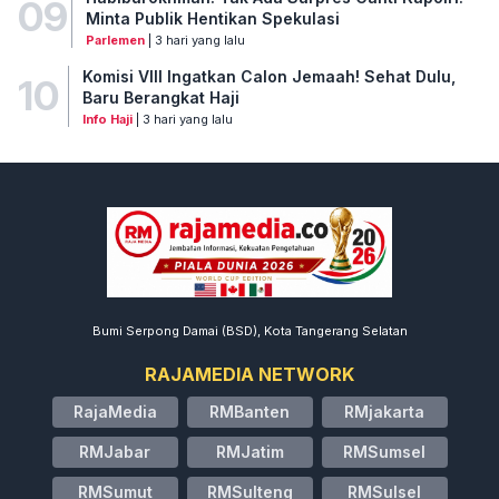
09
Minta Publik Hentikan Spekulasi
Parlemen
| 3 hari yang lalu
Komisi VIII Ingatkan Calon Jemaah! Sehat Dulu,
10
Baru Berangkat Haji
Info Haji
| 3 hari yang lalu
Bumi Serpong Damai (BSD), Kota Tangerang Selatan
RAJAMEDIA NETWORK
RajaMedia
RMBanten
RMjakarta
RMJabar
RMJatim
RMSumsel
RMSumut
RMSulteng
RMSulsel