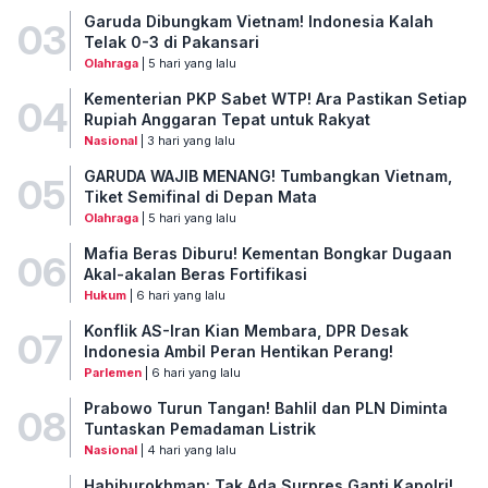
Garuda Dibungkam Vietnam! Indonesia Kalah
03
Telak 0-3 di Pakansari
Olahraga
| 5 hari yang lalu
Kementerian PKP Sabet WTP! Ara Pastikan Setiap
04
Rupiah Anggaran Tepat untuk Rakyat
Nasional
| 3 hari yang lalu
GARUDA WAJIB MENANG! Tumbangkan Vietnam,
05
Tiket Semifinal di Depan Mata
Olahraga
| 5 hari yang lalu
Mafia Beras Diburu! Kementan Bongkar Dugaan
06
Akal-akalan Beras Fortifikasi
Hukum
| 6 hari yang lalu
Konflik AS-Iran Kian Membara, DPR Desak
07
Indonesia Ambil Peran Hentikan Perang!
Parlemen
| 6 hari yang lalu
Prabowo Turun Tangan! Bahlil dan PLN Diminta
08
Tuntaskan Pemadaman Listrik
Nasional
| 4 hari yang lalu
Habiburokhman: Tak Ada Surpres Ganti Kapolri!