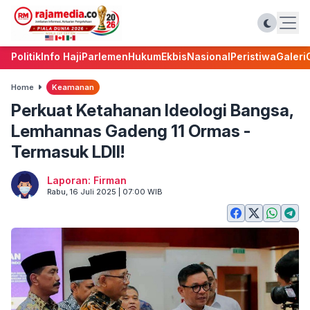
Politik
Info Haji
Parlemen
Hukum
Ekbis
Nasional
Peristiwa
Galeri
Home
Keamanan
Perkuat Ketahanan Ideologi Bangsa,
Lemhannas Gadeng 11 Ormas -
Termasuk LDII!
Laporan: Firman
Rabu, 16 Juli 2025 | 07:00 WIB