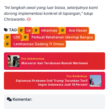
“Ini langkah awal yang luar biasa, selanjutnya kami
dorong implementasi konkret di lapangan,” tutup
Chriswanto.
TAG:
Le
mhannas
 Ace Hasan
 LDII
 Perkuat Ketahanan Ideologi Bangsa
 Lemhannas Gadeng 11 Ormas
Pos Sebelumnya:
Maruarar dan Terobosan Rumah Wartawan
Pos Berikutnya:
Diplomasi Prabowo Gol! Trump Turunkan Tarif
Impor Indonesia Jadi 19 Persen!
Komentar: