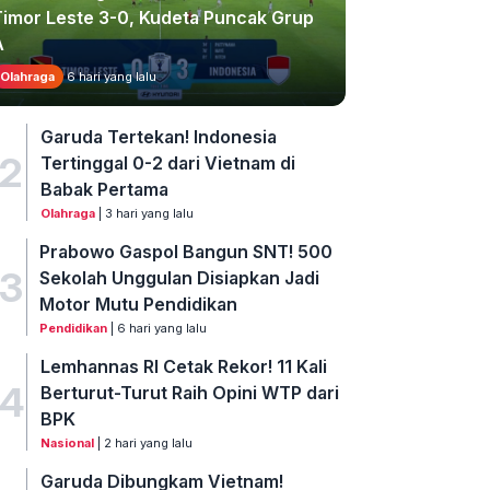
Timor Leste 3-0, Kudeta Puncak Grup
A
Olahraga
6 hari yang lalu
Garuda Tertekan! Indonesia
2
Tertinggal 0-2 dari Vietnam di
Babak Pertama
Olahraga
| 3 hari yang lalu
Prabowo Gaspol Bangun SNT! 500
3
Sekolah Unggulan Disiapkan Jadi
Motor Mutu Pendidikan
Pendidikan
| 6 hari yang lalu
Lemhannas RI Cetak Rekor! 11 Kali
4
Berturut-Turut Raih Opini WTP dari
BPK
Nasional
| 2 hari yang lalu
Garuda Dibungkam Vietnam!