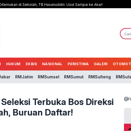
 Ditemukan di Sekolah, TB Hasanuddin: Usut Sampai ke Akar!
N
HUKUM
EKBIS
NASIONAL
PERISTIWA
GALERI
OTOMOT
abar
RMJatim
RMSumsel
RMSumut
RMSulteng
RMSuls
@r
eleksi Terbuka Bos Direksi
h, Buruan Daftar!