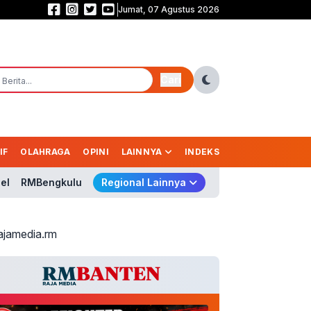
Jumat, 07 Agustus 2026
Hidup Mati Garuda! Wajib Kalahkan Singapura demi Tiket Semifinal Piala A
Cari
IF
OLAHRAGA
OPINI
LAINNYA
INDEKS
el
RMBengkulu
Regional Lainnya
ajamedia.rm