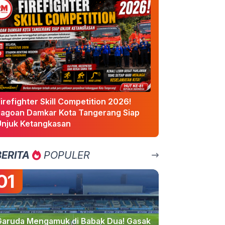
irefighter Skill Competition 2026!
Jagoan Damkar Kota Tangerang Siap
Unjuk Ketangkasan
BERITA
POPULER
01
Garuda Mengamuk di Babak Dua! Gasak