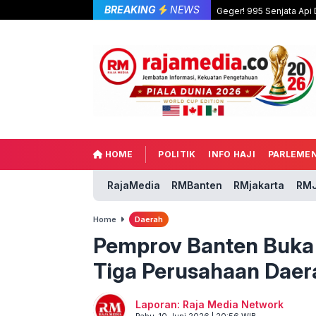
BREAKING
NEWS
Geger! 995 Senjata Api
HOME
POLITIK
INFO HAJI
PARLEME
RajaMedia
RMBanten
RMjakarta
RMJ
Home
Daerah
Pemprov Banten Buka S
Tiga Perusahaan Daera
Laporan: Raja Media Network
Rabu, 10 Juni 2026 | 20:56 WIB