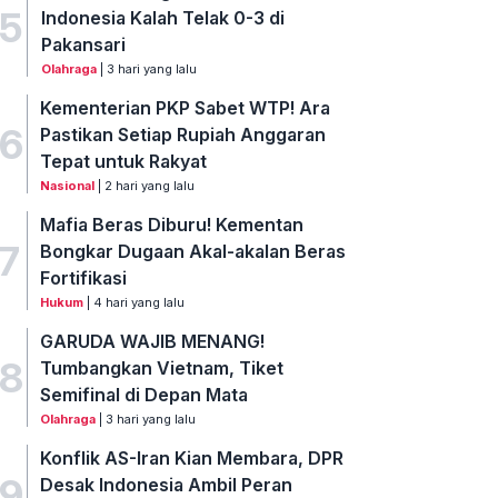
5
Indonesia Kalah Telak 0-3 di
Pakansari
Olahraga
| 3 hari yang lalu
Kementerian PKP Sabet WTP! Ara
6
Pastikan Setiap Rupiah Anggaran
Tepat untuk Rakyat
Nasional
| 2 hari yang lalu
Mafia Beras Diburu! Kementan
7
Bongkar Dugaan Akal-akalan Beras
Fortifikasi
Hukum
| 4 hari yang lalu
GARUDA WAJIB MENANG!
8
Tumbangkan Vietnam, Tiket
Semifinal di Depan Mata
Olahraga
| 3 hari yang lalu
Konflik AS-Iran Kian Membara, DPR
9
Desak Indonesia Ambil Peran