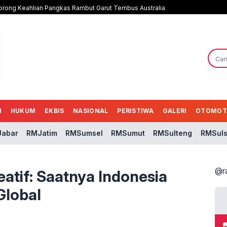
 Dorong Keahlian Pangkas Rambut Garut Tembus Australia
N
HUKUM
EKBIS
NASIONAL
PERISTIWA
GALERI
OTOMOT
abar
RMJatim
RMSumsel
RMSumut
RMSulteng
RMSuls
@r
reatif: Saatnya Indonesia
Global