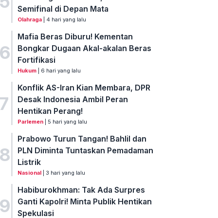
5
Semifinal di Depan Mata
Olahraga
| 4 hari yang lalu
Mafia Beras Diburu! Kementan
6
Bongkar Dugaan Akal-akalan Beras
Fortifikasi
Hukum
| 6 hari yang lalu
Konflik AS-Iran Kian Membara, DPR
7
Desak Indonesia Ambil Peran
Hentikan Perang!
Parlemen
| 5 hari yang lalu
Prabowo Turun Tangan! Bahlil dan
8
PLN Diminta Tuntaskan Pemadaman
Listrik
Nasional
| 3 hari yang lalu
Habiburokhman: Tak Ada Surpres
9
Ganti Kapolri! Minta Publik Hentikan
Spekulasi