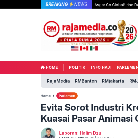
BREAKING
NEWS
Asgar Go Global! Irine
HOME
POLITIK
INFO HAJI
PARLEME
RajaMedia
RMBanten
RMjakarta
RMJ
Home
Parlemen
Evita Sorot Industri K
Kuasai Pasar Animasi 
Laporan: Halim Dzul
Sabtu, 06 Juni 2026 | 19:56 WIB