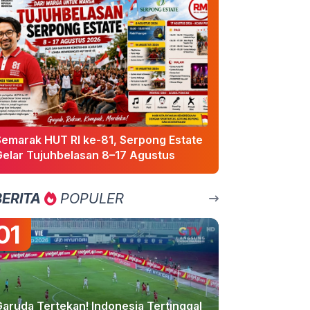
Semarak HUT RI ke-81, Serpong Estate
Gelar Tujuhbelasan 8–17 Agustus
BERITA
POPULER
01
Garuda Tertekan! Indonesia Tertinggal