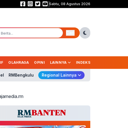
Sabtu, 08 Agustus 2026
Prabowo Belum Kirim Surpres Gubernur BI, Nama Pengganti Perry Masih Mi
Cari
IF
OLAHRAGA
OPINI
LAINNYA
INDEKS
el
RMBengkulu
Regional Lainnya
ajamedia.rm