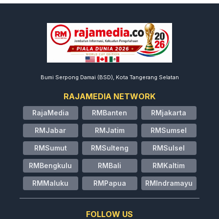
Bumi Serpong Damai (BSD), Kota Tangerang Selatan
RAJAMEDIA NETWORK
RajaMedia
RMBanten
RMjakarta
RMJabar
RMJatim
RMSumsel
RMSumut
RMSulteng
RMSulsel
RMBengkulu
RMBali
RMKaltim
RMMaluku
RMPapua
RMIndramayu
FOLLOW US