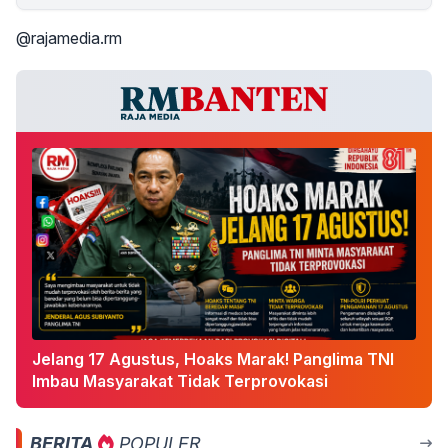
@rajamedia.rm
Jelang 17 Agustus, Hoaks Marak! Panglima TNI
Imbau Masyarakat Tidak Terprovokasi
BERITA
POPULER