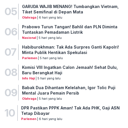
GARUDA WAJIB MENANG! Tumbangkan Vietnam,
05
Tiket Semifinal di Depan Mata
Olahraga
| 6 hari yang lalu
Prabowo Turun Tangan! Bahlil dan PLN Diminta
06
Tuntaskan Pemadaman Listrik
Nasional
| 5 hari yang lalu
Habiburokhman: Tak Ada Surpres Ganti Kapolri!
07
Minta Publik Hentikan Spekulasi
Parlemen
| 5 hari yang lalu
Komisi VIII Ingatkan Calon Jemaah! Sehat Dulu,
08
Baru Berangkat Haji
Info Haji
| 5 hari yang lalu
Babak Dua Dihantam Kelelahan, Igor Tolic Puji
09
Mental Juara Pemain Persib
Olahraga
| 5 hari yang lalu
DPR Pastikan PPPK Aman! Tak Ada PHK, Gaji ASN
10
Tetap Dibayar
Parlemen
| 6 hari yang lalu