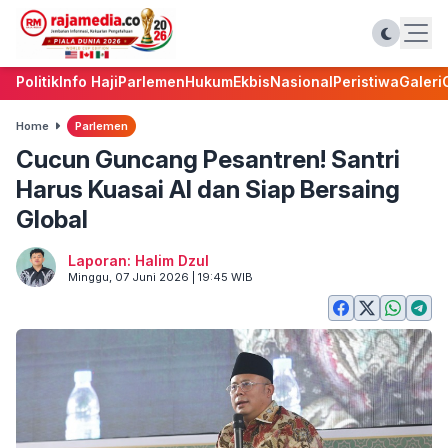
Politik
Info Haji
Parlemen
Hukum
Ekbis
Nasional
Peristiwa
Galeri
Home
Parlemen
Cucun Guncang Pesantren! Santri
Harus Kuasai AI dan Siap Bersaing
Global
Laporan: Halim Dzul
Minggu, 07 Juni 2026 | 19:45 WIB