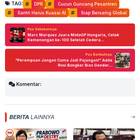
TAG:
DPR
 Cucun Guncang Pesantren
 Santri Harus Kuasai AI
 Siap Bersaing Global
Pos Sebelumnya:
Marc Marquez Juara MotoGP Hungaria, Cetak
Kemenangan ke-100 Setelah Cedera...
Pos Berikutnya:
“Perempuan Jangan Cuma Jadi Pajangan!” Adde
Rosi Bongkar Bias Gender...
Komentar:
BERITA
LAINNYA