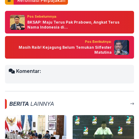
 Reformasi Perpajakan
Pos Sebelumnya:
BKSAP: Maju Terus Pak Prabowo, Angkat Terus
Nama Indonesia di...
Pos Berikutnya:
Masih Raib! Kejagung Belum Temukan Silfester
Matutina
Komentar:
BERITA
LAINNYA