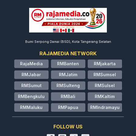
Bumi Serpong Damai (BSD), Kota Tangerang Selatan
RAJAMEDIA NETWORK
RajaMedia
RMBanten
RMjakarta
RMJabar
RMJatim
RMSumsel
RMSumut
RMSulteng
RMSulsel
RMBengkulu
RMBali
RMKaltim
RMMaluku
RMPapua
RMIndramayu
FOLLOW US