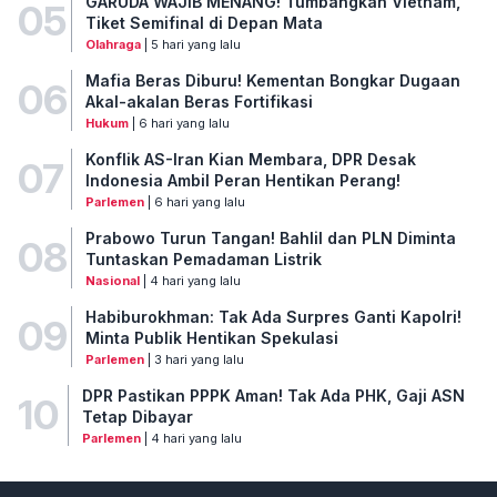
GARUDA WAJIB MENANG! Tumbangkan Vietnam,
05
Tiket Semifinal di Depan Mata
Olahraga
| 5 hari yang lalu
Mafia Beras Diburu! Kementan Bongkar Dugaan
06
Akal-akalan Beras Fortifikasi
Hukum
| 6 hari yang lalu
Konflik AS-Iran Kian Membara, DPR Desak
07
Indonesia Ambil Peran Hentikan Perang!
Parlemen
| 6 hari yang lalu
Prabowo Turun Tangan! Bahlil dan PLN Diminta
08
Tuntaskan Pemadaman Listrik
Nasional
| 4 hari yang lalu
Habiburokhman: Tak Ada Surpres Ganti Kapolri!
09
Minta Publik Hentikan Spekulasi
Parlemen
| 3 hari yang lalu
DPR Pastikan PPPK Aman! Tak Ada PHK, Gaji ASN
10
Tetap Dibayar
Parlemen
| 4 hari yang lalu