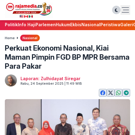
Politik
Info Haji
Parlemen
Hukum
Ekbis
Nasional
Peristiwa
Galeri
Home
Nasional
Perkuat Ekonomi Nasional, Kiai
Maman Pimpin FGD BP MPR Bersama
Para Pakar
Laporan: Zulhidayat Siregar
Rabu, 24 September 2025 | 11:49 WIB