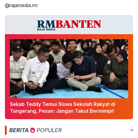
@rajamedia.rm
Sekab Teddy Temui Siswa Sekolah Rakyat di
Tangerang, Pesan: Jangan Takut Bermimpi!
BERITA
POPULER