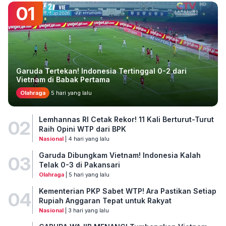
01
Garuda Tertekan! Indonesia Tertinggal 0-2 dari
Vietnam di Babak Pertama
Olahraga
5 hari yang lalu
Lemhannas RI Cetak Rekor! 11 Kali Berturut-Turut
02
Raih Opini WTP dari BPK
Nasional
| 4 hari yang lalu
Garuda Dibungkam Vietnam! Indonesia Kalah
03
Telak 0-3 di Pakansari
Olahraga
| 5 hari yang lalu
Kementerian PKP Sabet WTP! Ara Pastikan Setiap
04
Rupiah Anggaran Tepat untuk Rakyat
Nasional
| 3 hari yang lalu