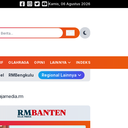
Kamis, 06 Agustus 2026
Komisi I DPR Desak Putus Aliran Dana Judi Online! Nico: Jangan Cuma Bloki
Cari
IF
OLAHRAGA
OPINI
LAINNYA
INDEKS
el
RMBengkulu
Regional Lainnya
ajamedia.rm