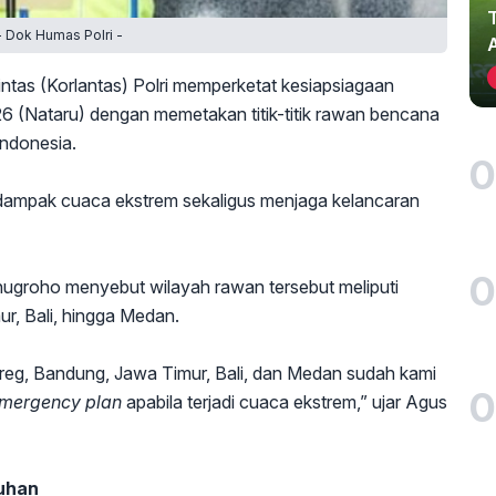
- Dok Humas Polri -
intas (Korlantas) Polri memperketat kesiapsiagaan
6 (Nataru) dengan memetakan titik-titik rawan bencana
 Indonesia.
0
i dampak cuaca ekstrem sekaligus menjaga kelancaran
0
onugroho menyebut wilayah rawan tersebut meliputi
r, Bali, hingga Medan.
Nagreg, Bandung, Jawa Timur, Bali, dan Medan sudah kami
0
mergency plan
apabila terjadi cuaca ekstrem,” ujar Agus
buhan