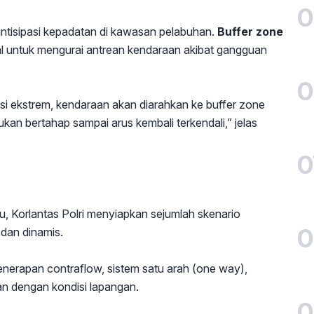
0
ngantisipasi kepadatan di kawasan pelabuhan.
Buffer zone
nal untuk mengurai antrean kendaraan akibat gangguan
0
disi ekstrem, kendaraan akan diarahkan ke buffer zone
ukan bertahap sampai arus kembali terkendali,” jelas
0
u, Korlantas Polri menyiapkan sejumlah skenario
0
l dan dinamis.
 penerapan contraflow, sistem satu arah (one way),
an dengan kondisi lapangan.
0