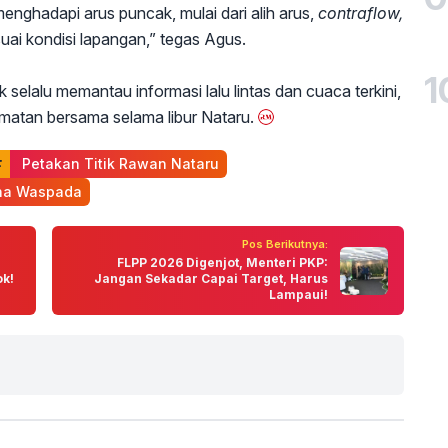
enghadapi arus puncak, mulai dari alih arus,
contraflow,
uai kondisi lapangan,” tegas Agus.
1
selalu memantau informasi lalu lintas dan cuaca terkini,
matan bersama selama libur Nataru.
 Petakan Titik Rawan Nataru
na Waspada
Pos Berikutnya:
FLPP 2026 Digenjot, Menteri PKP:
k!
Jangan Sekadar Capai Target, Harus
Lampaui!