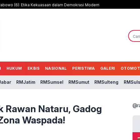
rabowo (6): Etika Kekuasaan dalam Demokrasi Modern
N
HUKUM
EKBIS
NASIONAL
PERISTIWA
GALERI
OTOMOT
abar
RMJatim
RMSumsel
RMSumut
RMSulteng
RMSuls
@r
ik Rawan Nataru, Gadog
Zona Waspada!