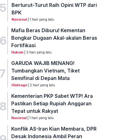
5
Berturut-Turut Raih Opini WTP dari
BPK
Nasional
| 1 hari yang lalu
Mafia Beras Diburu! Kementan
6
Bongkar Dugaan Akal-akalan Beras
Fortifikasi
Hukum
| 3 hari yang lalu
GARUDA WAJIB MENANG!
7
Tumbangkan Vietnam, Tiket
Semifinal di Depan Mata
Olahraga
| 2 hari yang lalu
Kementerian PKP Sabet WTP! Ara
8
Pastikan Setiap Rupiah Anggaran
Tepat untuk Rakyat
Nasional
| 1 hari yang lalu
Konflik AS-Iran Kian Membara, DPR
9
Desak Indonesia Ambil Peran