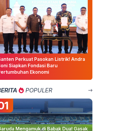
Banten Perkuat Pasokan Listrik! Andra
Soni Siapkan Fondasi Baru
Pertumbuhan Ekonomi
BERITA
POPULER
01
Garuda Mengamuk di Babak Dua! Gasak