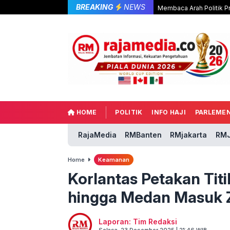
BREAKING
NEWS
Membaca Arah Politik P
HOME
POLITIK
INFO HAJI
PARLEME
RajaMedia
RMBanten
RMjakarta
RMJ
Home
Keamanan
Korlantas Petakan Tit
hingga Medan Masuk 
Laporan: Tim Redaksi
Selasa, 23 Desember 2025 | 21:46 WIB