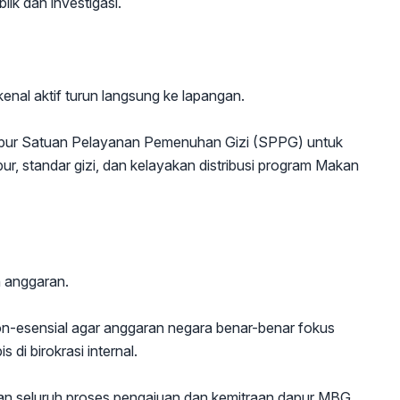
ik dan investigasi.
enal aktif turun langsung ke lapangan.
dapur Satuan Pelayanan Pemenuhan Gizi (SPPG) untuk
ur, standar gizi, dan kelayakan distribusi program Makan
 anggaran.
-esensial agar anggaran negara benar-benar fokus
di birokrasi internal.
an seluruh proses pengajuan dan kemitraan dapur MBG