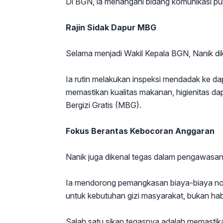
Di BGN, ia menangani bidang komunikasi publ
Rajin Sidak Dapur MBG
Selama menjadi Wakil Kepala BGN, Nanik dik
Ia rutin melakukan inspeksi mendadak ke 
memastikan kualitas makanan, higienitas dap
Bergizi Gratis (MBG).
Fokus Berantas Kebocoran Anggaran
Nanik juga dikenal tegas dalam pengawasan
Ia mendorong pemangkasan biaya-biaya non
untuk kebutuhan gizi masyarakat, bukan habis 
Salah satu sikap tegasnya adalah memastik