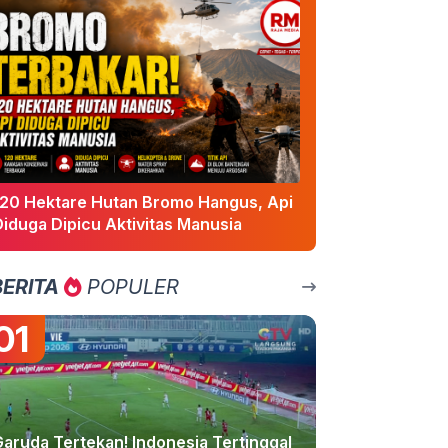
120 Hektare Hutan Bromo Hangus, Api
Diduga Dipicu Aktivitas Manusia
BERITA
POPULER
01
Garuda Tertekan! Indonesia Tertinggal