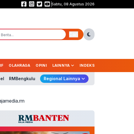
Sabtu, 08 Agustus 2026
Bromo Terbakar! 120 Hektare Hutan Hangus, Api Diduga Dipicu Aktivitas M
Cari
IF
OLAHRAGA
OPINI
LAINNYA
INDEKS
el
RMBengkulu
Regional Lainnya
ajamedia.rm