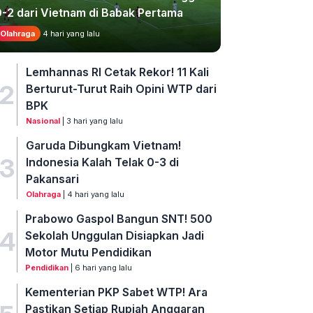
0-2 dari Vietnam di Babak Pertama
Olahraga
4 hari yang lalu
Lemhannas RI Cetak Rekor! 11 Kali
2
Berturut-Turut Raih Opini WTP dari
BPK
Nasional
| 3 hari yang lalu
Garuda Dibungkam Vietnam!
3
Indonesia Kalah Telak 0-3 di
Pakansari
Olahraga
| 4 hari yang lalu
Prabowo Gaspol Bangun SNT! 500
4
Sekolah Unggulan Disiapkan Jadi
Motor Mutu Pendidikan
Pendidikan
| 6 hari yang lalu
Kementerian PKP Sabet WTP! Ara
Pastikan Setiap Rupiah Anggaran