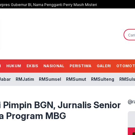
rpres Gubernur BI, Nama Pengganti Perry Masih Misteri
N
HUKUM
EKBIS
NASIONAL
PERISTIWA
GALERI
OTOMOT
abar
RMJatim
RMSumsel
RMSumut
RMSulteng
RMSuls
@r
 Pimpin BGN, Jurnalis Senior
da Program MBG