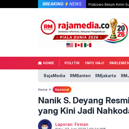
BREAKING
NEWS
Prabowo Belum Kirim Su
HOME
POLITIK
INFO HAJI
PARLEME
RajaMedia
RMBanten
RMjakarta
RMJ
Home
Nasional
Nanik S. Deyang Resmi
yang Kini Jadi Nahko
Laporan: Firman
Rabu, 03 Juni 2026 | 09:24 WIB