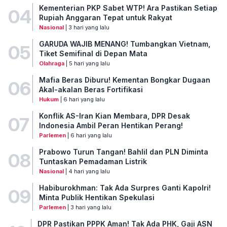
Kementerian PKP Sabet WTP! Ara Pastikan Setiap
04
Rupiah Anggaran Tepat untuk Rakyat
Nasional
| 3 hari yang lalu
GARUDA WAJIB MENANG! Tumbangkan Vietnam,
05
Tiket Semifinal di Depan Mata
Olahraga
| 5 hari yang lalu
Mafia Beras Diburu! Kementan Bongkar Dugaan
06
Akal-akalan Beras Fortifikasi
Hukum
| 6 hari yang lalu
Konflik AS-Iran Kian Membara, DPR Desak
07
Indonesia Ambil Peran Hentikan Perang!
Parlemen
| 6 hari yang lalu
Prabowo Turun Tangan! Bahlil dan PLN Diminta
08
Tuntaskan Pemadaman Listrik
Nasional
| 4 hari yang lalu
Habiburokhman: Tak Ada Surpres Ganti Kapolri!
09
Minta Publik Hentikan Spekulasi
Parlemen
| 3 hari yang lalu
DPR Pastikan PPPK Aman! Tak Ada PHK, Gaji ASN