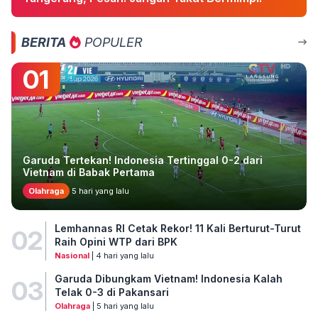
BERITA
POPULER
01
Garuda Tertekan! Indonesia Tertinggal 0-2 dari
Vietnam di Babak Pertama
Olahraga
5 hari yang lalu
Lemhannas RI Cetak Rekor! 11 Kali Berturut-Turut
02
Raih Opini WTP dari BPK
Nasional
| 4 hari yang lalu
Garuda Dibungkam Vietnam! Indonesia Kalah
03
Telak 0-3 di Pakansari
Olahraga
| 5 hari yang lalu