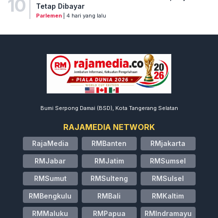
10
Tetap Dibayar
Parlemen
| 4 hari yang lalu
Bumi Serpong Damai (BSD), Kota Tangerang Selatan
RAJAMEDIA NETWORK
RajaMedia
RMBanten
RMjakarta
RMJabar
RMJatim
RMSumsel
RMSumut
RMSulteng
RMSulsel
RMBengkulu
RMBali
RMKaltim
RMMaluku
RMPapua
RMIndramayu