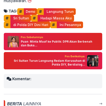
musyawarah.
TAG:
Demo
 Langsung Turun
 Sri Sultan
 Hadapi Massa Aksi
 di Polda DIY Dini Hari
 Ini Pesannya
Pos Sebelumnya:
Puan Minta Maaf ke Publik: DPR Akan Berbenah
dan Buka...
Pos Berikutnya:
Sri Sultan Turun Langsung Redam Kerusuhan di
Polda DIY, Berdialog...
Komentar:
BERITA
LAINNYA