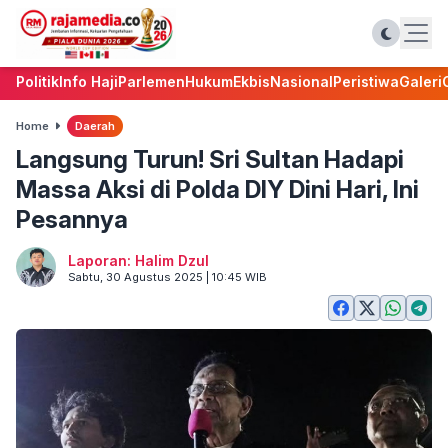
Politik
Info Haji
Parlemen
Hukum
Ekbis
Nasional
Peristiwa
Galeri
Home
Daerah
Langsung Turun! Sri Sultan Hadapi
Massa Aksi di Polda DIY Dini Hari, Ini
Pesannya
Laporan: Halim Dzul
Sabtu, 30 Agustus 2025 | 10:45 WIB