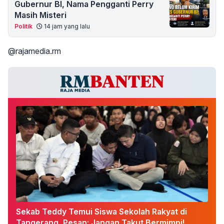
Gubernur BI, Nama Pengganti Perry
Masih Misteri
Politik
14 jam yang lalu
@rajamedia.rm
Sekab Teddy Temui Siswa Sekolah Rakyat di
Tangerang, Pesan: Jangan Takut Bermimpi!