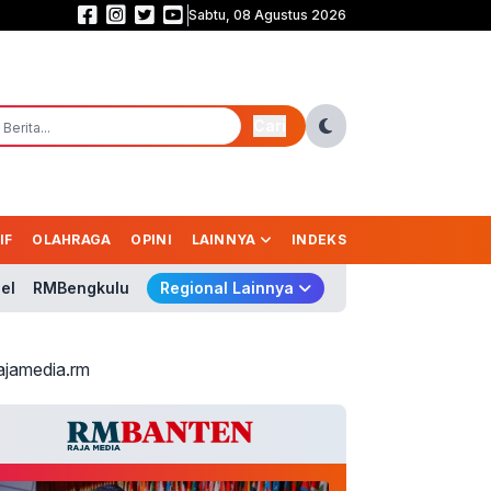
Sabtu, 08 Agustus 2026
Prabowo Belum Kirim Surpres Gubernur BI, Nama Pengganti Perry Masih Mi
Cari
IF
OLAHRAGA
OPINI
LAINNYA
INDEKS
el
RMBengkulu
Regional Lainnya
ajamedia.rm