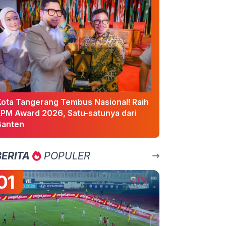
Kota Tangerang Tembus Nasional! Raih
LPM Award 2026, Satu-satunya dari
Banten
BERITA
POPULER
01