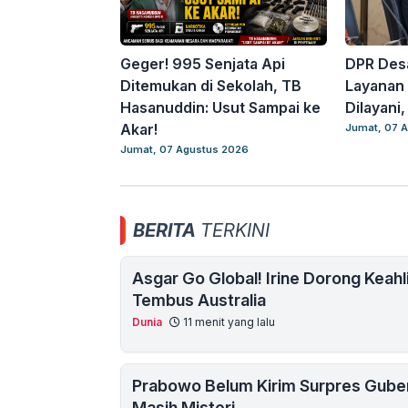
Geger! 995 Senjata Api
DPR Desa
Ditemukan di Sekolah, TB
Layanan 
Hasanuddin: Usut Sampai ke
Dilayani
Akar!
Jumat, 07 
Jumat, 07 Agustus 2026
BERITA
TERKINI
Asgar Go Global! Irine Dorong Keah
Tembus Australia
Dunia
11 menit yang lalu
Prabowo Belum Kirim Surpres Guber
Masih Misteri