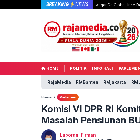
BREAKING
NEWS
Asgar Go Global! Irine
HOME
POLITIK
INFO HAJI
PARLEME
RajaMedia
RMBanten
RMjakarta
RMJ
Home
Parlemen
Komisi VI DPR RI Kom
Masalah Pensiunan 
Laporan: Firman
Rabu, 07 Mei 2025 | 07:30 WIB