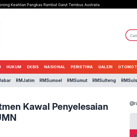
 Dorong Keahlian Pangkas Rambut Garut Tembus Australia
N
HUKUM
EKBIS
NASIONAL
PERISTIWA
GALERI
OTOMOT
abar
RMJatim
RMSumsel
RMSumut
RMSulteng
RMSuls
@r
itmen Kawal Penyelesaian
BUMN