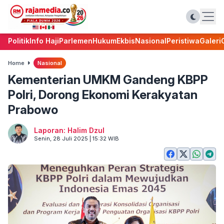
Politik
Info Haji
Parlemen
Hukum
Ekbis
Nasional
Peristiwa
Galeri
Home
Nasional
Kementerian UMKM Gandeng KBPP
Polri, Dorong Ekonomi Kerakyatan
Prabowo
Laporan: Halim Dzul
Senin, 28 Juli 2025 | 15:32 WIB