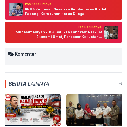
Pos Sebelumnya:
PKUB Kemenag Sesalkan Pembubaran Ibadah di
Padang: Kerukunan Harus Dijaga!
Pos Berikutnya:
Muhammadiyah - BSI Satukan Langkah: Perkuat
Ekonomi Umat, Perbesar Kekuatan...
Komentar:
BERITA
LAINNYA