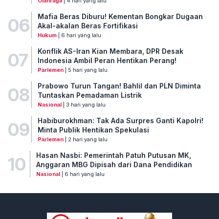
Olahraga
| 4 hari yang lalu
Mafia Beras Diburu! Kementan Bongkar Dugaan
06
Akal-akalan Beras Fortifikasi
Hukum
| 6 hari yang lalu
Konflik AS-Iran Kian Membara, DPR Desak
07
Indonesia Ambil Peran Hentikan Perang!
Parlemen
| 5 hari yang lalu
Prabowo Turun Tangan! Bahlil dan PLN Diminta
08
Tuntaskan Pemadaman Listrik
Nasional
| 3 hari yang lalu
Habiburokhman: Tak Ada Surpres Ganti Kapolri!
09
Minta Publik Hentikan Spekulasi
Parlemen
| 2 hari yang lalu
Hasan Nasbi: Pemerintah Patuh Putusan MK,
10
Anggaran MBG Dipisah dari Dana Pendidikan
Nasional
| 6 hari yang lalu