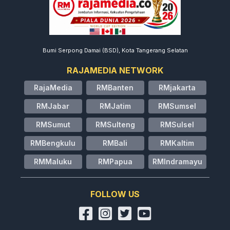
Bumi Serpong Damai (BSD), Kota Tangerang Selatan
RAJAMEDIA NETWORK
RajaMedia
RMBanten
RMjakarta
RMJabar
RMJatim
RMSumsel
RMSumut
RMSulteng
RMSulsel
RMBengkulu
RMBali
RMKaltim
RMMaluku
RMPapua
RMIndramayu
FOLLOW US