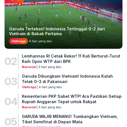
Garuda Tertekan! Indonesia Tertinggal 0-2 dari
Vietnam di Babak Pertama
Olahraga
4 hari yang lalu
Lemhannas RI Cetak Rekor! 11 Kali Berturut-Turut
02
Raih Opini WTP dari BPK
Nasional
| 3 hari yang lalu
Garuda Dibungkam Vietnam! Indonesia Kalah
03
Telak 0-3 di Pakansari
Olahraga
| 4 hari yang lalu
Kementerian PKP Sabet WTP! Ara Pastikan Setiap
04
Rupiah Anggaran Tepat untuk Rakyat
Nasional
| 3 hari yang lalu
GARUDA WAJIB MENANG! Tumbangkan Vietnam,
05
Tiket Semifinal di Depan Mata