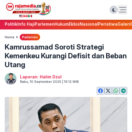
Politik
Info Haji
Parlemen
Hukum
Ekbis
Nasional
Peristiwa
Galeri
Home
Parlemen
Kamrussamad Soroti Strategi
Kemenkeu Kurangi Defisit dan Beban
Utang
Laporan: Halim Dzul
Rabu, 10 September 2025 | 19:12 WIB