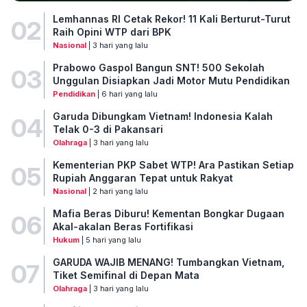
Lemhannas RI Cetak Rekor! 11 Kali Berturut-Turut
02
Raih Opini WTP dari BPK
Nasional
| 3 hari yang lalu
Prabowo Gaspol Bangun SNT! 500 Sekolah
03
Unggulan Disiapkan Jadi Motor Mutu Pendidikan
Pendidikan
| 6 hari yang lalu
Garuda Dibungkam Vietnam! Indonesia Kalah
04
Telak 0-3 di Pakansari
Olahraga
| 3 hari yang lalu
Kementerian PKP Sabet WTP! Ara Pastikan Setiap
05
Rupiah Anggaran Tepat untuk Rakyat
Nasional
| 2 hari yang lalu
Mafia Beras Diburu! Kementan Bongkar Dugaan
06
Akal-akalan Beras Fortifikasi
Hukum
| 5 hari yang lalu
GARUDA WAJIB MENANG! Tumbangkan Vietnam,
07
Tiket Semifinal di Depan Mata
Olahraga
| 3 hari yang lalu