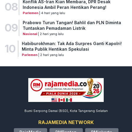
Konflik AS-Iran Kian Membara, DPR Desak
08
Indonesia Ambil Peran Hentikan Perang!
Parlemen
| 4 hari yang lalu
Prabowo Turun Tangan! Bahlil dan PLN Diminta
09
Tuntaskan Pemadaman Listrik
Nasional
| 2 hari yang lalu
Habiburokhman: Tak Ada Surpres Ganti Kapolri!
10
Minta Publik Hentikan Spekulasi
Parlemen
| 2 hari yang lalu
Bumi Serpong Damai (BSD), Kota Tangerang Selatan
RAJAMEDIA NETWORK