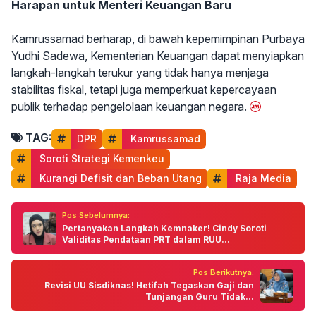
Harapan untuk Menteri Keuangan Baru
Kamrussamad berharap, di bawah kepemimpinan Purbaya
Yudhi Sadewa, Kementerian Keuangan dapat menyiapkan
langkah-langkah terukur yang tidak hanya menjaga
stabilitas fiskal, tetapi juga memperkuat kepercayaan
publik terhadap pengelolaan keuangan negara.
TAG:
DPR
 Kamrussamad
 Soroti Strategi Kemenkeu
 Kurangi Defisit dan Beban Utang
 Raja Media
Pos Sebelumnya:
Pertanyakan Langkah Kemnaker! Cindy Soroti
Validitas Pendataan PRT dalam RUU...
Pos Berikutnya:
Revisi UU Sisdiknas! Hetifah Tegaskan Gaji dan
Tunjangan Guru Tidak...