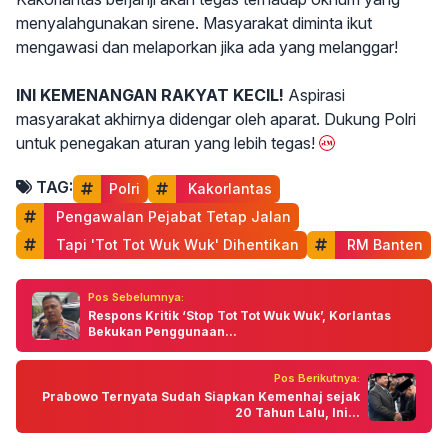
menyalahgunakan sirene. Masyarakat diminta ikut
mengawasi dan melaporkan jika ada yang melanggar!
INI KEMENANGAN RAKYAT KECIL!
Aspirasi
masyarakat akhirnya didengar oleh aparat. Dukung Polri
untuk penegakan aturan yang lebih tegas!
TAG:
Polri
 Kakorlantas
 Pengawalan Pejabat Tetap Jalan
 Tapi 'Tot Tot Wuk Wuk' Dihentikan
 RM Banten
Pos Sebelumnya:
Respons Kritik ‘Stop Tot Tot Wuk Wuk’, Korlantas
Bekukan Penggunaan...
Pos Berikutnya:
Prabowo Ternyata Sudah Siapkan Kemenhaj sejak
20 Tahun Lalu, Ini...