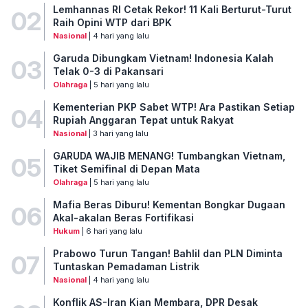
Lemhannas RI Cetak Rekor! 11 Kali Berturut-Turut
02
Raih Opini WTP dari BPK
Nasional
| 4 hari yang lalu
Garuda Dibungkam Vietnam! Indonesia Kalah
03
Telak 0-3 di Pakansari
Olahraga
| 5 hari yang lalu
Kementerian PKP Sabet WTP! Ara Pastikan Setiap
04
Rupiah Anggaran Tepat untuk Rakyat
Nasional
| 3 hari yang lalu
GARUDA WAJIB MENANG! Tumbangkan Vietnam,
05
Tiket Semifinal di Depan Mata
Olahraga
| 5 hari yang lalu
Mafia Beras Diburu! Kementan Bongkar Dugaan
06
Akal-akalan Beras Fortifikasi
Hukum
| 6 hari yang lalu
Prabowo Turun Tangan! Bahlil dan PLN Diminta
07
Tuntaskan Pemadaman Listrik
Nasional
| 4 hari yang lalu
Konflik AS-Iran Kian Membara, DPR Desak