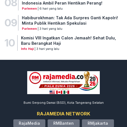
08
Indonesia Ambil Peran Hentikan Perang!
Parlemen
| 6 hari yang lalu
Habiburokhman: Tak Ada Surpres Ganti Kapolri!
09
Minta Publik Hentikan Spekulasi
Parlemen
| 3 hari yang lalu
Komisi VIII Ingatkan Calon Jemaah! Sehat Dulu,
10
Baru Berangkat Haji
Info Haji
| 3 hari yang lalu
Bumi Serpong Damai (BSD), Kota Tangerang Selatan
RAJAMEDIA NETWORK
RajaMedia
RMBanten
RMjakarta