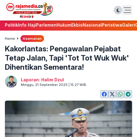
Politik
Info Haji
Parlemen
Hukum
Ekbis
Nasional
Peristiwa
Galeri
Home
Keamanan
Kakorlantas: Pengawalan Pejabat
Tetap Jalan, Tapi 'Tot Tot Wuk Wuk'
Dihentikan Sementara!
Laporan: Halim Dzul
Minggu, 21 September 2025 | 15:27 WIB