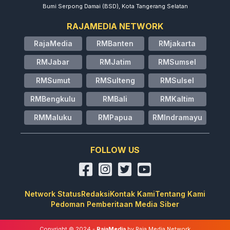
Bumi Serpong Damai (BSD), Kota Tangerang Selatan
RAJAMEDIA NETWORK
RajaMedia
RMBanten
RMjakarta
RMJabar
RMJatim
RMSumsel
RMSumut
RMSulteng
RMSulsel
RMBengkulu
RMBali
RMKaltim
RMMaluku
RMPapua
RMIndramayu
FOLLOW US
Network Status
Redaksi
Kontak Kami
Tentang Kami
Pedoman Pemberitaan Media Siber
Copyright © 2024 -
RajaMedia
by Raja Media Network