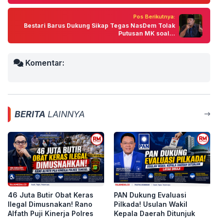
Pos Berikutnya:
Bestari Barus Dukung Sikap Tegas NasDem Tolak
Putusan MK soal...
Komentar:
BERITA
LAINNYA
46 Juta Butir Obat Keras
PAN Dukung Evaluasi
Ilegal Dimusnakan! Rano
Pilkada! Usulan Wakil
Alfath Puji Kinerja Polres
Kepala Daerah Ditunjuk