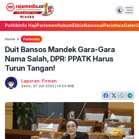
Politik
Info Haji
Parlemen
Hukum
Ekbis
Nasional
Peristiwa
Galeri
Home
Parlemen
Duit Bansos Mandek Gara-Gara
Nama Salah, DPR: PPATK Harus
Turun Tangan!
Laporan: Firman
Senin, 07 Juli 2025 | 14:54 WIB