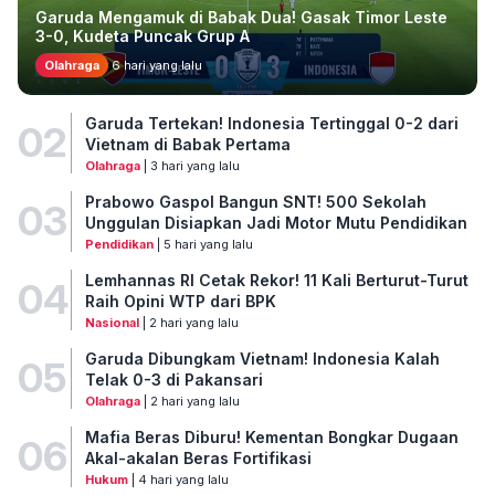
Garuda Mengamuk di Babak Dua! Gasak Timor Leste
3-0, Kudeta Puncak Grup A
Olahraga
6 hari yang lalu
Garuda Tertekan! Indonesia Tertinggal 0-2 dari
02
Vietnam di Babak Pertama
Olahraga
| 3 hari yang lalu
Prabowo Gaspol Bangun SNT! 500 Sekolah
03
Unggulan Disiapkan Jadi Motor Mutu Pendidikan
Pendidikan
| 5 hari yang lalu
Lemhannas RI Cetak Rekor! 11 Kali Berturut-Turut
04
Raih Opini WTP dari BPK
Nasional
| 2 hari yang lalu
Garuda Dibungkam Vietnam! Indonesia Kalah
05
Telak 0-3 di Pakansari
Olahraga
| 2 hari yang lalu
Mafia Beras Diburu! Kementan Bongkar Dugaan
06
Akal-akalan Beras Fortifikasi
Hukum
| 4 hari yang lalu