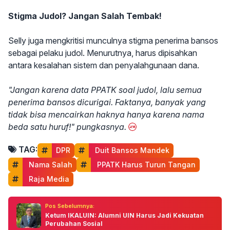
Stigma Judol? Jangan Salah Tembak!
Selly juga mengkritisi munculnya stigma penerima bansos
sebagai pelaku judol. Menurutnya, harus dipisahkan
antara kesalahan sistem dan penyalahgunaan dana.
"Jangan karena data PPATK soal judol, lalu semua
penerima bansos dicurigai. Faktanya, banyak yang
tidak bisa mencairkan haknya hanya karena nama
beda satu huruf!" pungkasnya.
TAG:
DPR
 Duit Bansos Mandek
 Nama Salah
 PPATK Harus Turun Tangan
 Raja Media
Pos Sebelumnya:
Ketum IKALUIN: Alumni UIN Harus Jadi Kekuatan
Perubahan Sosial