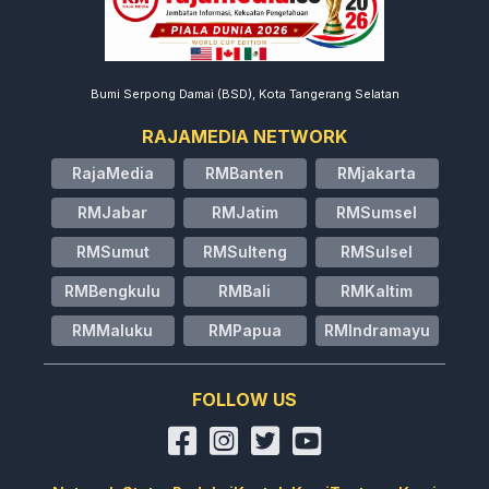
Bumi Serpong Damai (BSD), Kota Tangerang Selatan
RAJAMEDIA NETWORK
RajaMedia
RMBanten
RMjakarta
RMJabar
RMJatim
RMSumsel
RMSumut
RMSulteng
RMSulsel
RMBengkulu
RMBali
RMKaltim
RMMaluku
RMPapua
RMIndramayu
FOLLOW US