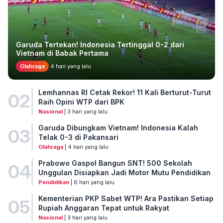
Garuda Tertekan! Indonesia Tertinggal 0-2 dari
Vietnam di Babak Pertama
Olahraga
4 hari yang lalu
Lemhannas RI Cetak Rekor! 11 Kali Berturut-Turut
02
Raih Opini WTP dari BPK
Nasional
| 3 hari yang lalu
Garuda Dibungkam Vietnam! Indonesia Kalah
03
Telak 0-3 di Pakansari
Olahraga
| 4 hari yang lalu
Prabowo Gaspol Bangun SNT! 500 Sekolah
04
Unggulan Disiapkan Jadi Motor Mutu Pendidikan
Pendidikan
| 6 hari yang lalu
Kementerian PKP Sabet WTP! Ara Pastikan Setiap
05
Rupiah Anggaran Tepat untuk Rakyat
Nasional
| 3 hari yang lalu