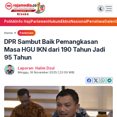
Politik
Info Haji
Parlemen
Hukum
Ekbis
Nasional
Peristiwa
Galeri
Home
Parlemen
DPR Sambut Baik Pemangkasan
Masa HGU IKN dari 190 Tahun Jadi
95 Tahun
Laporan: Halim Dzul
Minggu, 16 November 2025 | 23:09 WIB