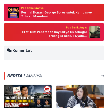
Pos Sebelumnya:
Perihal Donasi George Soros untuk Kampanye
Zohran Mamdani
Pos Berikutnya:
Prof. Din: Penetapan Roy Suryo Cs sebagai
Tersangka Bentuk Nyata...
Komentar:
BERITA
LAINNYA