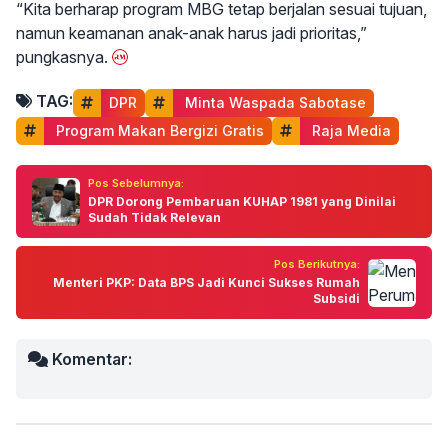
“Kita berharap program MBG tetap berjalan sesuai tujuan,
namun keamanan anak-anak harus jadi prioritas,”
pungkasnya.
TAG:
DPR
 Minta Waspada Sabotase
 Program Makan Bergizi Gratis
 Raja Media
Pos Sebelumnya:
DPR Dorong Pembaruan KUHAP 1981 yang Dinilai
Sudah Tidak Relevan
Pos Berikutnya:
Menteri PKP: Data BPS Jadi Kunci Sukses Rumah
Subsidi
Komentar: