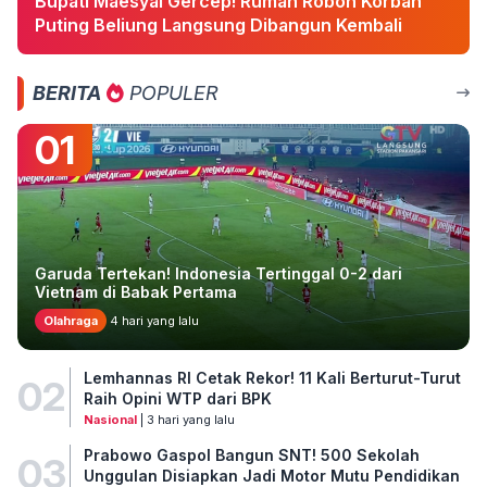
Bupati Maesyal Gercep! Rumah Roboh Korban
Puting Beliung Langsung Dibangun Kembali
BERITA
POPULER
01
Garuda Tertekan! Indonesia Tertinggal 0-2 dari
Vietnam di Babak Pertama
Olahraga
4 hari yang lalu
Lemhannas RI Cetak Rekor! 11 Kali Berturut-Turut
02
Raih Opini WTP dari BPK
Nasional
| 3 hari yang lalu
Prabowo Gaspol Bangun SNT! 500 Sekolah
03
Unggulan Disiapkan Jadi Motor Mutu Pendidikan