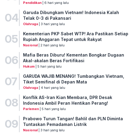
Pendidikan
| 6 hari yang lalu
Garuda Dibungkam Vietnam! Indonesia Kalah
04
Telak 0-3 di Pakansari
Olahraga
| 3 hari yang lalu
Kementerian PKP Sabet WTP! Ara Pastikan Setiap
05
Rupiah Anggaran Tepat untuk Rakyat
Nasional
| 2 hari yang lalu
Mafia Beras Diburu! Kementan Bongkar Dugaan
06
Akal-akalan Beras Fortifikasi
Hukum
| 5 hari yang lalu
GARUDA WAJIB MENANG! Tumbangkan Vietnam,
07
Tiket Semifinal di Depan Mata
Olahraga
| 4 hari yang lalu
Konflik AS-Iran Kian Membara, DPR Desak
08
Indonesia Ambil Peran Hentikan Perang!
Parlemen
| 5 hari yang lalu
Prabowo Turun Tangan! Bahlil dan PLN Diminta
09
Tuntaskan Pemadaman Listrik
Nasional
| 3 hari yang lalu