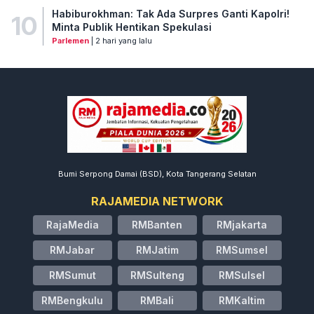
Habiburokhman: Tak Ada Surpres Ganti Kapolri!
10
Minta Publik Hentikan Spekulasi
Parlemen
| 2 hari yang lalu
Bumi Serpong Damai (BSD), Kota Tangerang Selatan
RAJAMEDIA NETWORK
RajaMedia
RMBanten
RMjakarta
RMJabar
RMJatim
RMSumsel
RMSumut
RMSulteng
RMSulsel
RMBengkulu
RMBali
RMKaltim