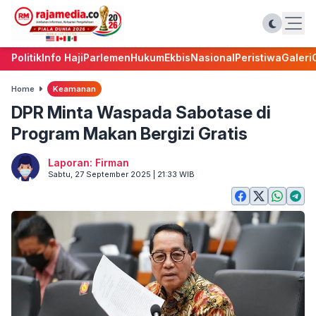
Politik
Info Haji
Parlemen
Hukum
Ekbis
Nasional
Peristiwa
Galeri
Home
Keamanan
DPR Minta Waspada Sabotase di
Program Makan Bergizi Gratis
Laporan: Firman
Sabtu, 27 September 2025 | 21:33 WIB