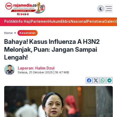
Politik
Info Haji
Parlemen
Hukum
Ekbis
Nasional
Peristiwa
Galeri
Home
Kesehatan
Bahaya! Kasus Influenza A H3N2
Melonjak, Puan: Jangan Sampai
Lengah!
Laporan: Halim Dzul
Selasa, 21 Oktober 2025 | 18:47 WIB