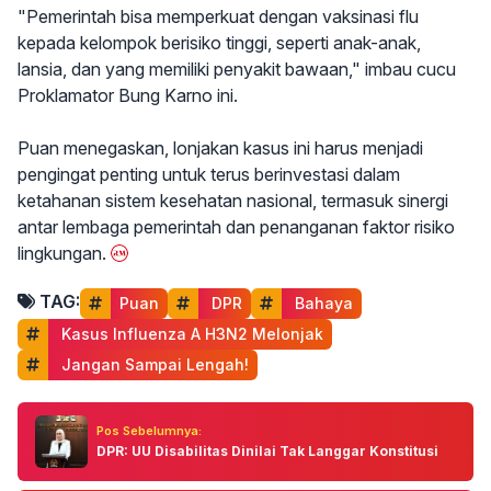
"Pemerintah bisa memperkuat dengan vaksinasi flu
kepada kelompok berisiko tinggi, seperti anak-anak,
lansia, dan yang memiliki penyakit bawaan," imbau cucu
Proklamator Bung Karno ini.
Puan menegaskan, lonjakan kasus ini harus menjadi
pengingat penting untuk terus berinvestasi dalam
ketahanan sistem kesehatan nasional, termasuk sinergi
antar lembaga pemerintah dan penanganan faktor risiko
lingkungan.
TAG:
Puan
 DPR
 Bahaya
 Kasus Influenza A H3N2 Melonjak
 Jangan Sampai Lengah!
Pos Sebelumnya:
DPR: UU Disabilitas Dinilai Tak Langgar Konstitusi