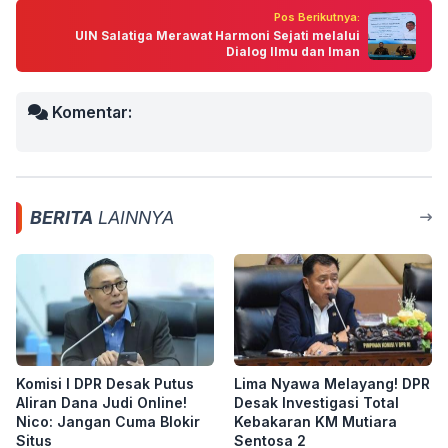
Pos Berikutnya:
UIN Salatiga Merawat Harmoni Sejati melalui
Dialog Ilmu dan Iman
Komentar:
BERITA
LAINNYA
Komisi I DPR Desak Putus
Lima Nyawa Melayang! DPR
Aliran Dana Judi Online!
Desak Investigasi Total
Nico: Jangan Cuma Blokir
Kebakaran KM Mutiara
Situs
Sentosa 2