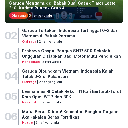
Garuda Mengamuk di Babak Dua! Gasak Timor Leste
3-0, Kudeta Puncak Grup A
Olahraga
5 hari yang lalu
Garuda Tertekan! Indonesia Tertinggal 0-2 dari
02
Vietnam di Babak Pertama
Olahraga
| 2 hari yang lalu
Prabowo Gaspol Bangun SNT! 500 Sekolah
03
Unggulan Disiapkan Jadi Motor Mutu Pendidikan
Pendidikan
| 5 hari yang lalu
Garuda Dibungkam Vietnam! Indonesia Kalah
04
Telak 0-3 di Pakansari
Olahraga
| 2 hari yang lalu
Lemhannas RI Cetak Rekor! 11 Kali Berturut-Turut
05
Raih Opini WTP dari BPK
Nasional
| 1 hari yang lalu
Mafia Beras Diburu! Kementan Bongkar Dugaan
06
Akal-akalan Beras Fortifikasi
Hukum
| 3 hari yang lalu