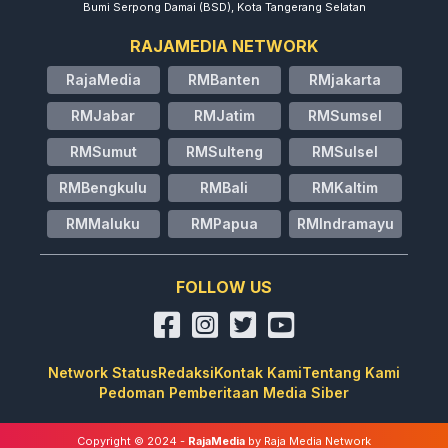
Bumi Serpong Damai (BSD), Kota Tangerang Selatan
RAJAMEDIA NETWORK
RajaMedia
RMBanten
RMjakarta
RMJabar
RMJatim
RMSumsel
RMSumut
RMSulteng
RMSulsel
RMBengkulu
RMBali
RMKaltim
RMMaluku
RMPapua
RMIndramayu
FOLLOW US
Network Status
Redaksi
Kontak Kami
Tentang Kami
Pedoman Pemberitaan Media Siber
Copyright © 2024 -
RajaMedia
by Raja Media Network