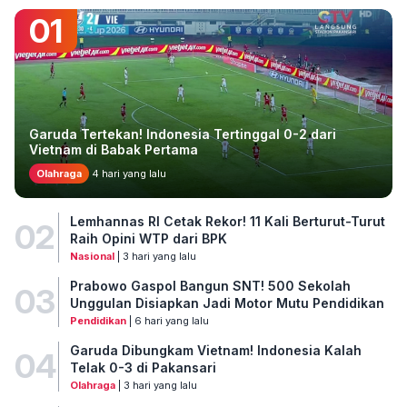
01
Garuda Tertekan! Indonesia Tertinggal 0-2 dari
Vietnam di Babak Pertama
Olahraga
4 hari yang lalu
Lemhannas RI Cetak Rekor! 11 Kali Berturut-Turut
02
Raih Opini WTP dari BPK
Nasional
| 3 hari yang lalu
Prabowo Gaspol Bangun SNT! 500 Sekolah
03
Unggulan Disiapkan Jadi Motor Mutu Pendidikan
Pendidikan
| 6 hari yang lalu
Garuda Dibungkam Vietnam! Indonesia Kalah
04
Telak 0-3 di Pakansari
Olahraga
| 3 hari yang lalu