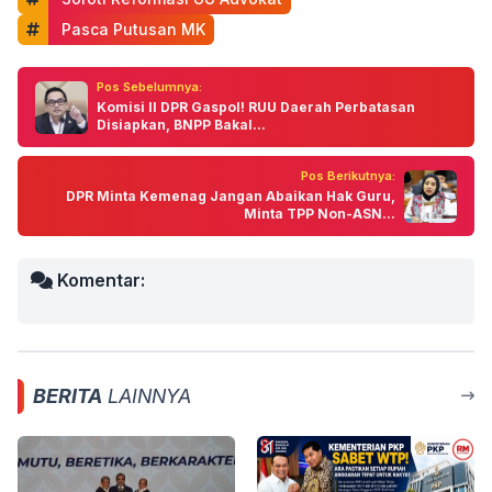
 Pasca Putusan MK
Pos Sebelumnya:
Komisi II DPR Gaspol! RUU Daerah Perbatasan
Disiapkan, BNPP Bakal...
Pos Berikutnya:
DPR Minta Kemenag Jangan Abaikan Hak Guru,
Minta TPP Non-ASN...
Komentar:
BERITA
LAINNYA