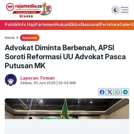
Politik
Info Haji
Parlemen
Hukum
Ekbis
Nasional
Peristiwa
Galeri
Home
Nasional
Advokat Diminta Berbenah, APSI
Soroti Reformasi UU Advokat Pasca
Putusan MK
Laporan: Firman
Selasa, 30 Juni 2026 | 20:04 WIB