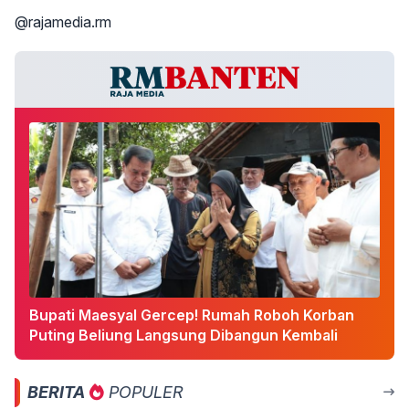
@rajamedia.rm
Bupati Maesyal Gercep! Rumah Roboh Korban
Puting Beliung Langsung Dibangun Kembali
BERITA
POPULER