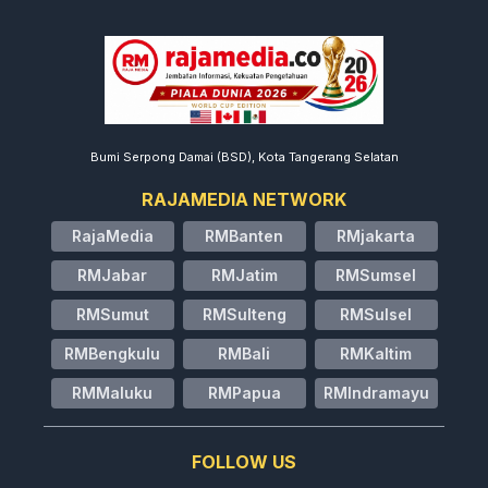
Bumi Serpong Damai (BSD), Kota Tangerang Selatan
RAJAMEDIA NETWORK
RajaMedia
RMBanten
RMjakarta
RMJabar
RMJatim
RMSumsel
RMSumut
RMSulteng
RMSulsel
RMBengkulu
RMBali
RMKaltim
RMMaluku
RMPapua
RMIndramayu
FOLLOW US