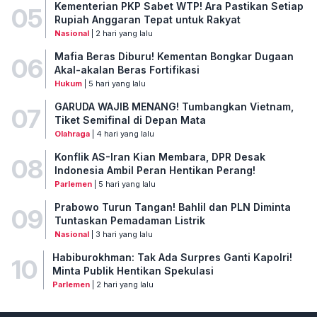
Kementerian PKP Sabet WTP! Ara Pastikan Setiap
05
Rupiah Anggaran Tepat untuk Rakyat
Nasional
| 2 hari yang lalu
Mafia Beras Diburu! Kementan Bongkar Dugaan
06
Akal-akalan Beras Fortifikasi
Hukum
| 5 hari yang lalu
GARUDA WAJIB MENANG! Tumbangkan Vietnam,
07
Tiket Semifinal di Depan Mata
Olahraga
| 4 hari yang lalu
Konflik AS-Iran Kian Membara, DPR Desak
08
Indonesia Ambil Peran Hentikan Perang!
Parlemen
| 5 hari yang lalu
Prabowo Turun Tangan! Bahlil dan PLN Diminta
09
Tuntaskan Pemadaman Listrik
Nasional
| 3 hari yang lalu
Habiburokhman: Tak Ada Surpres Ganti Kapolri!
10
Minta Publik Hentikan Spekulasi
Parlemen
| 2 hari yang lalu