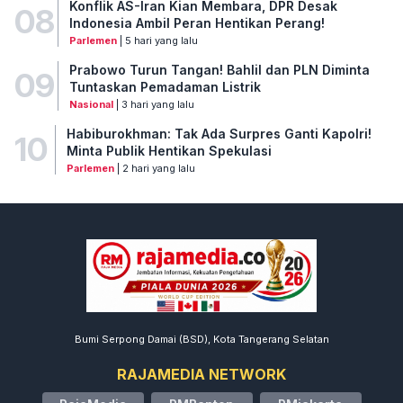
Konflik AS-Iran Kian Membara, DPR Desak
08
Indonesia Ambil Peran Hentikan Perang!
Parlemen
| 5 hari yang lalu
Prabowo Turun Tangan! Bahlil dan PLN Diminta
09
Tuntaskan Pemadaman Listrik
Nasional
| 3 hari yang lalu
Habiburokhman: Tak Ada Surpres Ganti Kapolri!
10
Minta Publik Hentikan Spekulasi
Parlemen
| 2 hari yang lalu
Bumi Serpong Damai (BSD), Kota Tangerang Selatan
RAJAMEDIA NETWORK