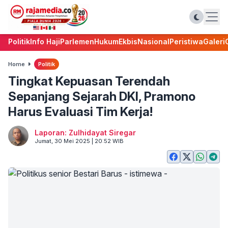
Politik
Info Haji
Parlemen
Hukum
Ekbis
Nasional
Peristiwa
Galeri
Home
Politik
Tingkat Kepuasan Terendah
Sepanjang Sejarah DKI, Pramono
Harus Evaluasi Tim Kerja!
Laporan: Zulhidayat Siregar
Jumat, 30 Mei 2025 | 20:52 WIB