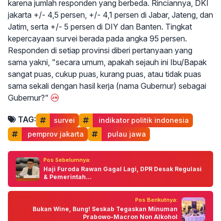
karena jumlah responden yang berbeda. Rinciannya, DKI
jakarta +/- 4,5 persen, +/- 4,1 persen di Jabar, Jateng, dan
Jatim, serta +/- 5 persen di DIY dan Banten. Tingkat
kepercayaan survei berada pada angka 95 persen.
Responden di setiap provinsi diberi pertanyaan yang
sama yakni, "secara umum, apakah sejauh ini Ibu/Bapak
sangat puas, cukup puas, kurang puas, atau tidak puas
sama sekali dengan hasil kerja (nama Gubernur) sebagai
Gubernur?"
TAG:
survei
 indikator politik indonesia
 pemprov jakarta
 pulau jawa
Pos Sebelumnya:
Haji Furoda Rawan Gagal Lagi, DPR Desak Regulasi
& Pemerintah...
Pos Berikutnya:
Bukan Wine, Bung! Seskab Tegaskan Minuman
Prabowo-Macron Non Alkohol