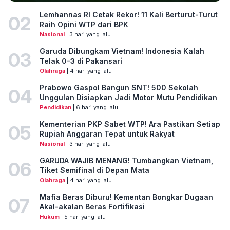
Lemhannas RI Cetak Rekor! 11 Kali Berturut-Turut
02
Raih Opini WTP dari BPK
Nasional
| 3 hari yang lalu
Garuda Dibungkam Vietnam! Indonesia Kalah
03
Telak 0-3 di Pakansari
Olahraga
| 4 hari yang lalu
Prabowo Gaspol Bangun SNT! 500 Sekolah
04
Unggulan Disiapkan Jadi Motor Mutu Pendidikan
Pendidikan
| 6 hari yang lalu
Kementerian PKP Sabet WTP! Ara Pastikan Setiap
05
Rupiah Anggaran Tepat untuk Rakyat
Nasional
| 3 hari yang lalu
GARUDA WAJIB MENANG! Tumbangkan Vietnam,
06
Tiket Semifinal di Depan Mata
Olahraga
| 4 hari yang lalu
Mafia Beras Diburu! Kementan Bongkar Dugaan
07
Akal-akalan Beras Fortifikasi
Hukum
| 5 hari yang lalu