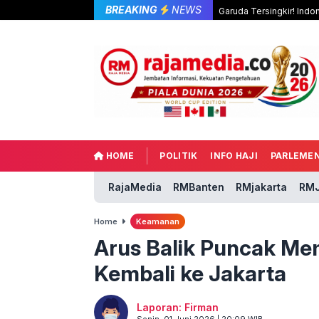
BREAKING
NEWS
Garuda Tersingkir! Indo
HOME
POLITIK
INFO HAJI
PARLEME
RajaMedia
RMBanten
RMjakarta
RMJ
Home
Keamanan
Arus Balik Puncak Me
Kembali ke Jakarta
Laporan: Firman
Senin, 01 Juni 2026 | 20:09 WIB