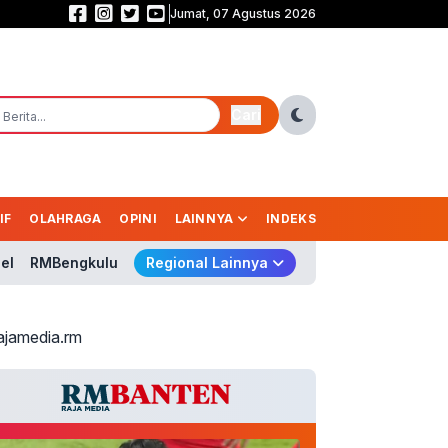
Jumat, 07 Agustus 2026
Babak Pertama Garuda Masih Buntu! Indonesia Vs Singapura 0-0
Cari
IF
OLAHRAGA
OPINI
LAINNYA
INDEKS
el
RMBengkulu
Regional Lainnya
ajamedia.rm