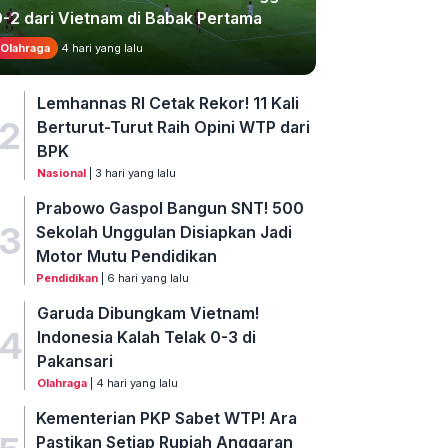
0-2 dari Vietnam di Babak Pertama
Olahraga
4 hari yang lalu
Lemhannas RI Cetak Rekor! 11 Kali
2
Berturut-Turut Raih Opini WTP dari
BPK
Nasional
| 3 hari yang lalu
Prabowo Gaspol Bangun SNT! 500
3
Sekolah Unggulan Disiapkan Jadi
Motor Mutu Pendidikan
Pendidikan
| 6 hari yang lalu
Garuda Dibungkam Vietnam!
4
Indonesia Kalah Telak 0-3 di
Pakansari
Olahraga
| 4 hari yang lalu
Kementerian PKP Sabet WTP! Ara
Pastikan Setiap Rupiah Anggaran