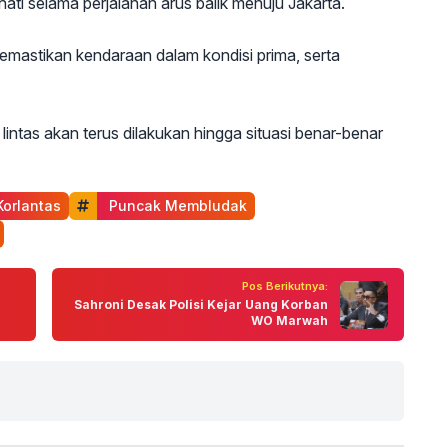
ati selama perjalanan arus balik menuju Jakarta.
memastikan kendaraan dalam kondisi prima, serta
intas akan terus dilakukan hingga situasi benar-benar
Korlantas
 Puncak Membludak
Pos Berikutnya:
Sahroni Desak Polisi Kejar Uang Korban
WO Marwah