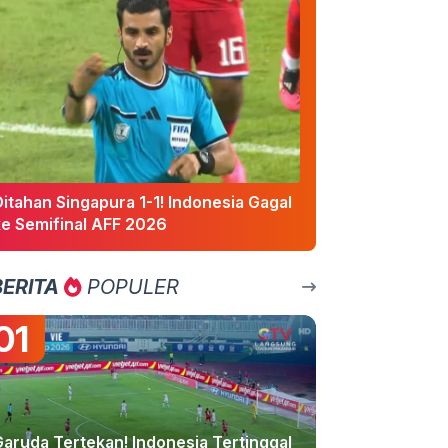
itahan Singapura 1-1! Indonesia Gagal
ke Semifinal AFF 2026
BERITA
POPULER
01
Garuda Tertekan! Indonesia Tertinggal