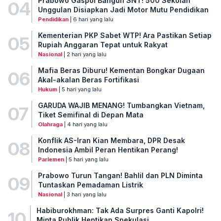
Prabowo Gaspol Bangun SNT! 500 Sekolah
04
Unggulan Disiapkan Jadi Motor Mutu Pendidikan
Pendidikan
| 6 hari yang lalu
Kementerian PKP Sabet WTP! Ara Pastikan Setiap
05
Rupiah Anggaran Tepat untuk Rakyat
Nasional
| 2 hari yang lalu
Mafia Beras Diburu! Kementan Bongkar Dugaan
06
Akal-akalan Beras Fortifikasi
Hukum
| 5 hari yang lalu
GARUDA WAJIB MENANG! Tumbangkan Vietnam,
07
Tiket Semifinal di Depan Mata
Olahraga
| 4 hari yang lalu
Konflik AS-Iran Kian Membara, DPR Desak
08
Indonesia Ambil Peran Hentikan Perang!
Parlemen
| 5 hari yang lalu
Prabowo Turun Tangan! Bahlil dan PLN Diminta
09
Tuntaskan Pemadaman Listrik
Nasional
| 3 hari yang lalu
Habiburokhman: Tak Ada Surpres Ganti Kapolri!
10
Minta Publik Hentikan Spekulasi