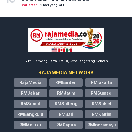
Parlemen
| 2 hari yang lalu
Bumi Serpong Damai (BSD), Kota Tangerang Selatan
RAJAMEDIA NETWORK
RajaMedia
RMBanten
RMjakarta
RMJabar
RMJatim
RMSumsel
RMSumut
RMSulteng
RMSulsel
RMBengkulu
RMBali
RMKaltim
RMMaluku
RMPapua
RMIndramayu