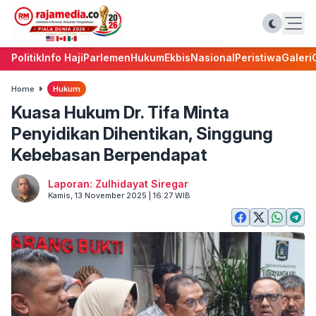
Politik
Info Haji
Parlemen
Hukum
Ekbis
Nasional
Peristiwa
Galeri
Home
Hukum
Kuasa Hukum Dr. Tifa Minta
Penyidikan Dihentikan, Singgung
Kebebasan Berpendapat
Laporan: Zulhidayat Siregar
Kamis, 13 November 2025 | 16:27 WIB