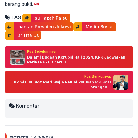
barang bukti.
TAG:
Isu Ijazah Palsu
 mantan Presiden Jokowi
 Media Sosial
 Dr Tifa Cs
Pos Sebelumnya:
Dalami Dugaan Korupsi Haji 2024, KPK Jadwalkan
Periksa Eks Direktur...
Pos Berikutnya:
Komisi III DPR: Polri Wajib Patuhi Putusan MK Soal
Larangan...
Komentar: