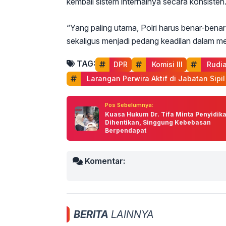
kembali sistem internalnya secara konsisten
“Yang paling utama, Polri harus benar-bena
sekaligus menjadi pedang keadilan dalam 
TAG:
DPR
 Komisi III
 Rudia
 Larangan Perwira Aktif di Jabatan Sipil
Pos Sebelumnya:
Kuasa Hukum Dr. Tifa Minta Penyidik
Dihentikan, Singgung Kebebasan
Berpendapat
Komentar:
BERITA
LAINNYA