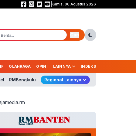
Kamis, 06 Agustus 2026
Komisi I DPR Desak Putus Aliran Dana Judi Online! Nico: Jangan Cuma Bloki
Cari
IF
OLAHRAGA
OPINI
LAINNYA
INDEKS
el
RMBengkulu
Regional Lainnya
ajamedia.rm