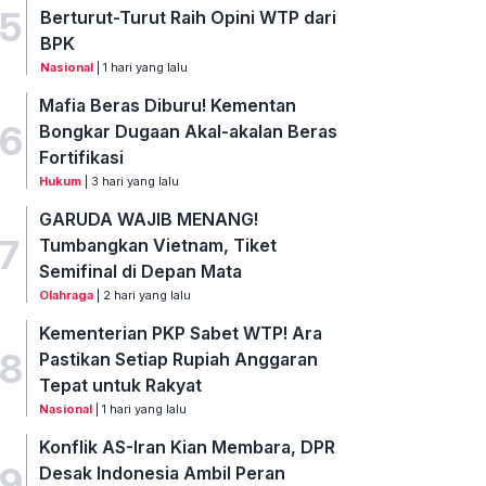
5
Berturut-Turut Raih Opini WTP dari
BPK
Nasional
| 1 hari yang lalu
Mafia Beras Diburu! Kementan
6
Bongkar Dugaan Akal-akalan Beras
Fortifikasi
Hukum
| 3 hari yang lalu
GARUDA WAJIB MENANG!
7
Tumbangkan Vietnam, Tiket
Semifinal di Depan Mata
Olahraga
| 2 hari yang lalu
Kementerian PKP Sabet WTP! Ara
8
Pastikan Setiap Rupiah Anggaran
Tepat untuk Rakyat
Nasional
| 1 hari yang lalu
Konflik AS-Iran Kian Membara, DPR
9
Desak Indonesia Ambil Peran