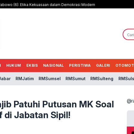
rabowo (6): Etika Kekuasaan dalam Demokrasi Modern
N
HUKUM
EKBIS
NASIONAL
PERISTIWA
GALERI
OTOMOT
abar
RMJatim
RMSumsel
RMSumut
RMSulteng
RMSuls
@r
Wajib Patuhi Putusan MK Soal
 di Jabatan Sipil!