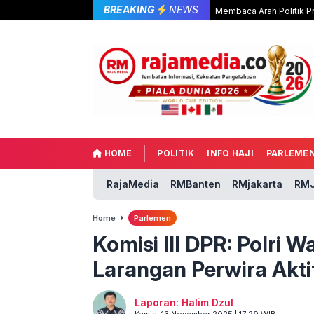
BREAKING
NEWS
Membaca Arah Politik P
HOME
POLITIK
INFO HAJI
PARLEME
RajaMedia
RMBanten
RMjakarta
RMJ
Home
Parlemen
Komisi III DPR: Polri 
Larangan Perwira Aktif
Laporan: Halim Dzul
Kamis, 13 November 2025 | 17:29 WIB