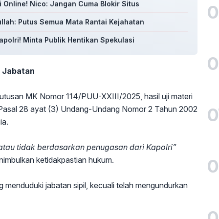
i Online! Nico: Jangan Cuma Blokir Situs
0
llah: Putus Semua Mata Rantai Kejahatan
polri! Minta Publik Hentikan Spekulasi
0
 Jabatan
tusan MK Nomor 114/PUU-XXIII/2025, hasil uji materi
0
n Pasal 28 ayat (3) Undang-Undang Nomor 2 Tahun 2002
ia.
atau tidak berdasarkan penugasan dari Kapolri”
imbulkan ketidakpastian hukum.
0
ng menduduki jabatan sipil, kecuali telah mengundurkan
0