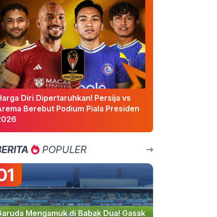
arga Diri Dipertaruhkan! Persija vs
Arema Berebut Podium Piala Presiden
2026
BERITA
POPULER
01
Garuda Mengamuk di Babak Dua! Gasak