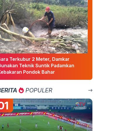
Bara Terkubur 2 Meter, Damkar
Gunakan Teknik Suntik Padamkan
Kebakaran Pondok Bahar
BERITA
POPULER
01