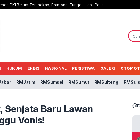
nda DKI Belum Terungkap, Pramono: Tunggu Hasil Polisi
N
HUKUM
EKBIS
NASIONAL
PERISTIWA
GALERI
OTOMOT
abar
RMJatim
RMSumsel
RMSumut
RMSulteng
RMSuls
@r
 Senjata Baru Lawan
ggu Vonis!