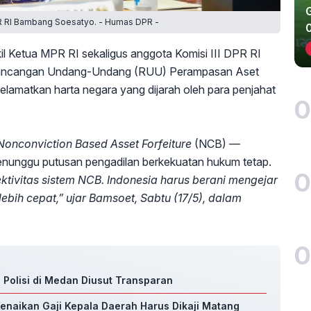
PR RI Bambang Soesatyo. - Humas DPR -
il Ketua MPR RI sekaligus anggota Komisi III DPR RI
ncangan Undang-Undang (RUU) Perampasan Aset
lamatkan harta negara yang dijarah oleh para penjahat
0
onconviction Based Asset Forfeiture
(NCB) —
nunggu putusan pengadilan berkekuatan hukum tetap.
0
tivitas sistem NCB. Indonesia harus berani mengejar
ebih cepat,” ujar Bamsoet, Sabtu (17/5), dalam
0
i Polisi di Medan Diusut Transparan
enaikan Gaji Kepala Daerah Harus Dikaji Matang