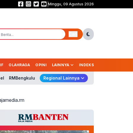
Minggu, 09 Agustus 2026
Persija Bidik Trofi Liga sebagai Kado Jakarta di Usia 500 Tahun
Cari
IF
OLAHRAGA
OPINI
LAINNYA
INDEKS
el
RMBengkulu
Regional Lainnya
ajamedia.rm