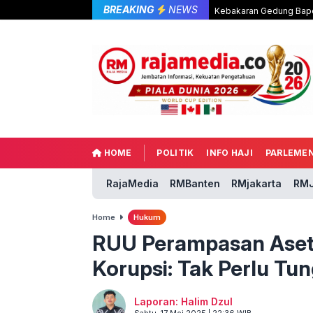
BREAKING
NEWS
Kebakaran Gedung Bape
HOME
POLITIK
INFO HAJI
PARLEME
RajaMedia
RMBanten
RMjakarta
RMJ
Home
Hukum
RUU Perampasan Aset,
Korupsi: Tak Perlu Tun
Laporan: Halim Dzul
Sabtu, 17 Mei 2025 | 22:36 WIB