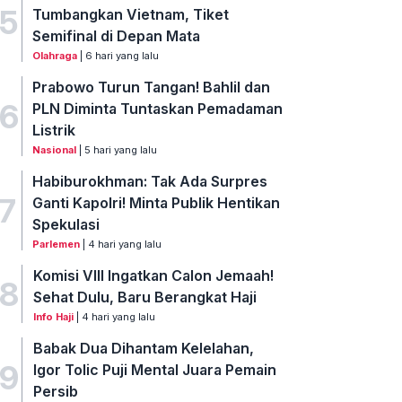
5
Tumbangkan Vietnam, Tiket
Semifinal di Depan Mata
Olahraga
| 6 hari yang lalu
Prabowo Turun Tangan! Bahlil dan
6
PLN Diminta Tuntaskan Pemadaman
Listrik
Nasional
| 5 hari yang lalu
Habiburokhman: Tak Ada Surpres
7
Ganti Kapolri! Minta Publik Hentikan
Spekulasi
Parlemen
| 4 hari yang lalu
Komisi VIII Ingatkan Calon Jemaah!
8
Sehat Dulu, Baru Berangkat Haji
Info Haji
| 4 hari yang lalu
Babak Dua Dihantam Kelelahan,
9
Igor Tolic Puji Mental Juara Pemain
Persib