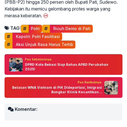
(PBB-P2) hingga 250 persen oleh Bupati Pati, Sudewo.
Kebijakan itu memicu gelombang protes warga yang
merasa keberatan.
TAG:
Polri
 Ricuh Demo di Pati
 Kapolri: Polri Fasilitasi
 Aksi Unjuk Rasa Harus Tertib
Pos Sebelumnya:
DPRD Kota Bekasi Siap Bahas APBD Perubahan
2025!
Pos Berikutnya:
Belasan WNA Vietnam di PIK Dideportasi, Imigrasi
Bongkar Klinik Kecantikan...
Komentar: