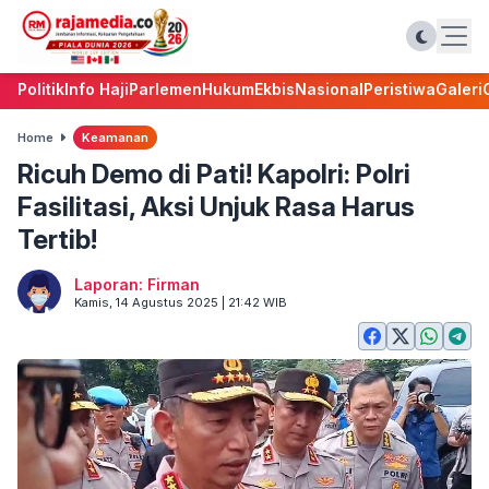
Politik
Info Haji
Parlemen
Hukum
Ekbis
Nasional
Peristiwa
Galeri
Home
Keamanan
Ricuh Demo di Pati! Kapolri: Polri
Fasilitasi, Aksi Unjuk Rasa Harus
Tertib!
Laporan: Firman
Kamis, 14 Agustus 2025 | 21:42 WIB