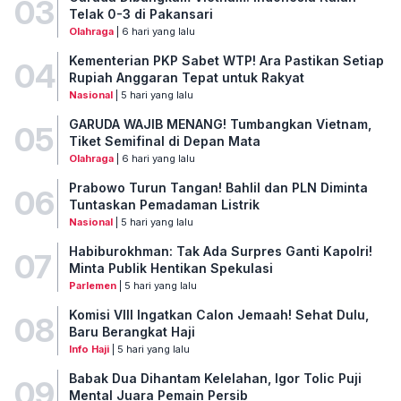
03
Telak 0-3 di Pakansari
Olahraga
| 6 hari yang lalu
Kementerian PKP Sabet WTP! Ara Pastikan Setiap
04
Rupiah Anggaran Tepat untuk Rakyat
Nasional
| 5 hari yang lalu
GARUDA WAJIB MENANG! Tumbangkan Vietnam,
05
Tiket Semifinal di Depan Mata
Olahraga
| 6 hari yang lalu
Prabowo Turun Tangan! Bahlil dan PLN Diminta
06
Tuntaskan Pemadaman Listrik
Nasional
| 5 hari yang lalu
Habiburokhman: Tak Ada Surpres Ganti Kapolri!
07
Minta Publik Hentikan Spekulasi
Parlemen
| 5 hari yang lalu
Komisi VIII Ingatkan Calon Jemaah! Sehat Dulu,
08
Baru Berangkat Haji
Info Haji
| 5 hari yang lalu
Babak Dua Dihantam Kelelahan, Igor Tolic Puji
09
Mental Juara Pemain Persib