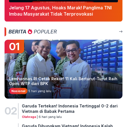
Jelang 17 Agustus, Hoaks Marak! Panglima TNI
Imbau Masyarakat Tidak Terprovokasi
BERITA
POPULER
01
Lemhannas RI Cetak Rekor! 11 Kali Berturut-Turut Raih
Opini WTP dari BPK
Nasional
5 hari yang lalu
Garuda Tertekan! Indonesia Tertinggal 0-2 dari
02
Vietnam di Babak Pertama
Olahraga
| 6 hari yang lalu
Garuda Dibungkam Vietnam! Indonesia Kalah