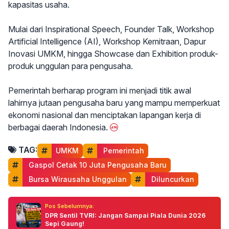
kapasitas usaha.
Mulai dari Inspirational Speech, Founder Talk, Workshop
Artificial Intelligence (AI), Workshop Kemitraan, Dapur
Inovasi UMKM, hingga Showcase dan Exhibition produk-
produk unggulan para pengusaha.
Pemerintah berharap program ini menjadi titik awal
lahirnya jutaan pengusaha baru yang mampu memperkuat
ekonomi nasional dan menciptakan lapangan kerja di
berbagai daerah Indonesia.
TAG:
UMKM
 Pemerintah
 Gaspol Cetak 10 Juta Pengusaha Baru
 Bursa Wirausaha Unggulan
 Diluncurkan
Pos Sebelumnya:
DPR Sentil TVRI: Jangan Sampai Piala Dunia 2026
Sepi Gaung!