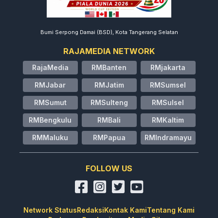
Bumi Serpong Damai (BSD), Kota Tangerang Selatan
RAJAMEDIA NETWORK
RajaMedia
RMBanten
RMjakarta
RMJabar
RMJatim
RMSumsel
RMSumut
RMSulteng
RMSulsel
RMBengkulu
RMBali
RMKaltim
RMMaluku
RMPapua
RMIndramayu
FOLLOW US
Network Status
Redaksi
Kontak Kami
Tentang Kami