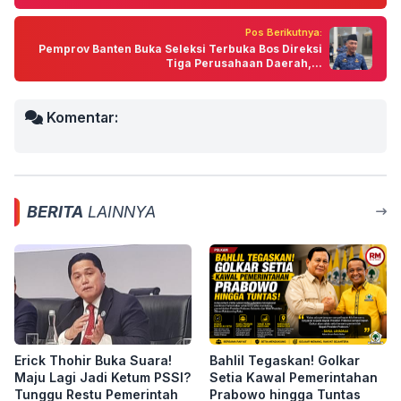
Pos Berikutnya:
Pemprov Banten Buka Seleksi Terbuka Bos Direksi
Tiga Perusahaan Daerah,...
Komentar:
BERITA
LAINNYA
Erick Thohir Buka Suara!
Bahlil Tegaskan! Golkar
Maju Lagi Jadi Ketum PSSI?
Setia Kawal Pemerintahan
Tunggu Restu Pemerintah
Prabowo hingga Tuntas