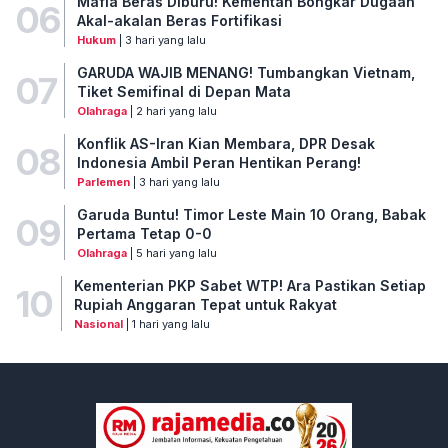
Mafia Beras Diburu! Kementan Bongkar Dugaan
06
Akal-akalan Beras Fortifikasi
Hukum
| 3 hari yang lalu
GARUDA WAJIB MENANG! Tumbangkan Vietnam,
07
Tiket Semifinal di Depan Mata
Olahraga
| 2 hari yang lalu
Konflik AS-Iran Kian Membara, DPR Desak
08
Indonesia Ambil Peran Hentikan Perang!
Parlemen
| 3 hari yang lalu
Garuda Buntu! Timor Leste Main 10 Orang, Babak
09
Pertama Tetap 0-0
Olahraga
| 5 hari yang lalu
Kementerian PKP Sabet WTP! Ara Pastikan Setiap
10
Rupiah Anggaran Tepat untuk Rakyat
Nasional
| 1 hari yang lalu