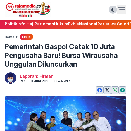
Politik
Info Haji
Parlemen
Hukum
Ekbis
Nasional
Peristiwa
Galeri
Home
Ekbis
Pemerintah Gaspol Cetak 10 Juta
Pengusaha Baru! Bursa Wirausaha
Unggulan Diluncurkan
Laporan: Firman
Rabu, 10 Juni 2026 | 22:44 WIB