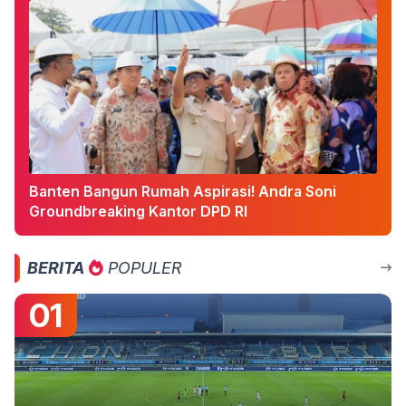
Banten Bangun Rumah Aspirasi! Andra Soni
Groundbreaking Kantor DPD RI
BERITA
POPULER
01