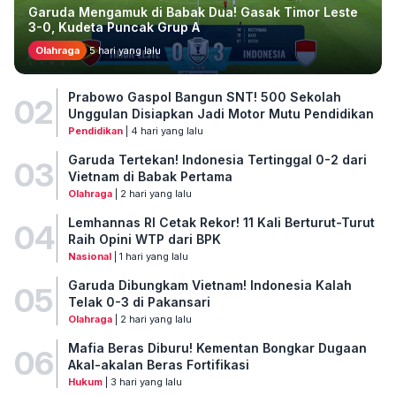
Garuda Mengamuk di Babak Dua! Gasak Timor Leste
3-0, Kudeta Puncak Grup A
Olahraga
5 hari yang lalu
Prabowo Gaspol Bangun SNT! 500 Sekolah
02
Unggulan Disiapkan Jadi Motor Mutu Pendidikan
Pendidikan
| 4 hari yang lalu
Garuda Tertekan! Indonesia Tertinggal 0-2 dari
03
Vietnam di Babak Pertama
Olahraga
| 2 hari yang lalu
Lemhannas RI Cetak Rekor! 11 Kali Berturut-Turut
04
Raih Opini WTP dari BPK
Nasional
| 1 hari yang lalu
Garuda Dibungkam Vietnam! Indonesia Kalah
05
Telak 0-3 di Pakansari
Olahraga
| 2 hari yang lalu
Mafia Beras Diburu! Kementan Bongkar Dugaan
06
Akal-akalan Beras Fortifikasi
Hukum
| 3 hari yang lalu