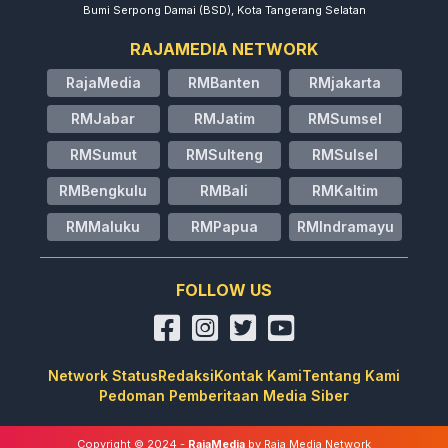
Bumi Serpong Damai (BSD), Kota Tangerang Selatan
RAJAMEDIA NETWORK
RajaMedia
RMBanten
RMjakarta
RMJabar
RMJatim
RMSumsel
RMSumut
RMSulteng
RMSulsel
RMBengkulu
RMBali
RMKaltim
RMMaluku
RMPapua
RMIndramayu
FOLLOW US
Network Status
Redaksi
Kontak Kami
Tentang Kami
Pedoman Pemberitaan Media Siber
Copyright © 2024 -
RajaMedia
by Raja Media Network