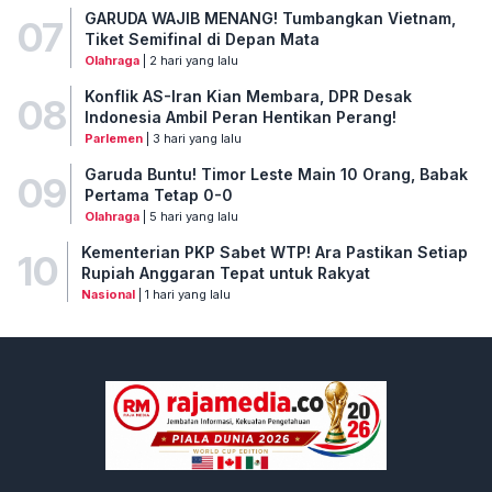
GARUDA WAJIB MENANG! Tumbangkan Vietnam,
07
Tiket Semifinal di Depan Mata
Olahraga
| 2 hari yang lalu
Konflik AS-Iran Kian Membara, DPR Desak
08
Indonesia Ambil Peran Hentikan Perang!
Parlemen
| 3 hari yang lalu
Garuda Buntu! Timor Leste Main 10 Orang, Babak
09
Pertama Tetap 0-0
Olahraga
| 5 hari yang lalu
Kementerian PKP Sabet WTP! Ara Pastikan Setiap
10
Rupiah Anggaran Tepat untuk Rakyat
Nasional
| 1 hari yang lalu