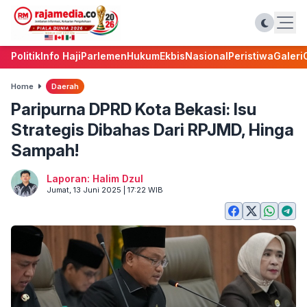
Politik
Info Haji
Parlemen
Hukum
Ekbis
Nasional
Peristiwa
Galeri
Home
Daerah
Paripurna DPRD Kota Bekasi: Isu
Strategis Dibahas Dari RPJMD, Hinga
Sampah!
Laporan: Halim Dzul
Jumat, 13 Juni 2025 | 17:22 WIB