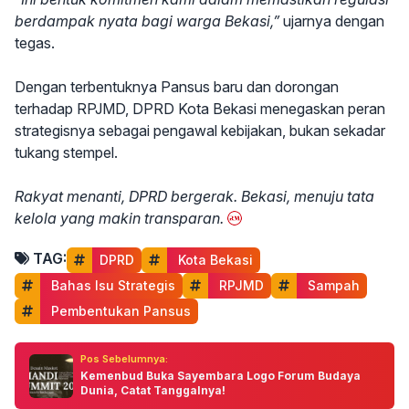
berdampak nyata bagi warga Bekasi,”
ujarnya dengan
tegas.
Dengan terbentuknya Pansus baru dan dorongan
terhadap RPJMD, DPRD Kota Bekasi menegaskan peran
strategisnya sebagai pengawal kebijakan, bukan sekadar
tukang stempel.
Rakyat menanti, DPRD bergerak. Bekasi, menuju tata
kelola yang makin transparan.
TAG:
DPRD
 Kota Bekasi
 Bahas Isu Strategis
 RPJMD
 Sampah
 Pembentukan Pansus
Pos Sebelumnya:
Kemenbud Buka Sayembara Logo Forum Budaya
Dunia, Catat Tanggalnya!