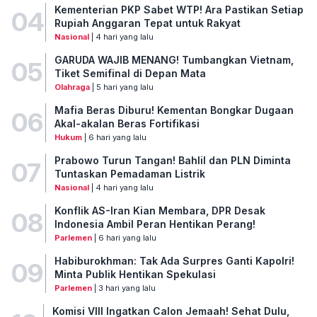
Kementerian PKP Sabet WTP! Ara Pastikan Setiap
04
Rupiah Anggaran Tepat untuk Rakyat
Nasional
| 4 hari yang lalu
GARUDA WAJIB MENANG! Tumbangkan Vietnam,
05
Tiket Semifinal di Depan Mata
Olahraga
| 5 hari yang lalu
Mafia Beras Diburu! Kementan Bongkar Dugaan
06
Akal-akalan Beras Fortifikasi
Hukum
| 6 hari yang lalu
Prabowo Turun Tangan! Bahlil dan PLN Diminta
07
Tuntaskan Pemadaman Listrik
Nasional
| 4 hari yang lalu
Konflik AS-Iran Kian Membara, DPR Desak
08
Indonesia Ambil Peran Hentikan Perang!
Parlemen
| 6 hari yang lalu
Habiburokhman: Tak Ada Surpres Ganti Kapolri!
09
Minta Publik Hentikan Spekulasi
Parlemen
| 3 hari yang lalu
Komisi VIII Ingatkan Calon Jemaah! Sehat Dulu,