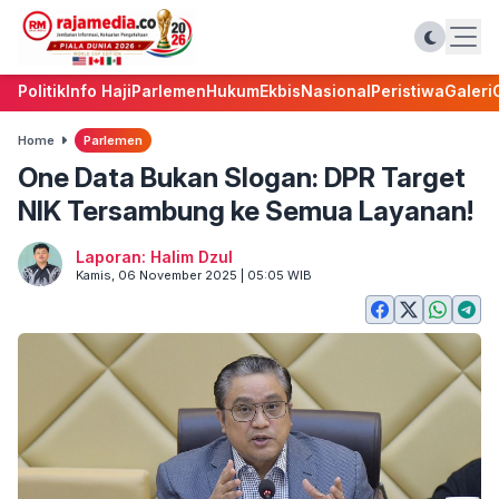
Politik
Info Haji
Parlemen
Hukum
Ekbis
Nasional
Peristiwa
Galeri
Home
Parlemen
One Data Bukan Slogan: DPR Target
NIK Tersambung ke Semua Layanan!
Laporan: Halim Dzul
Kamis, 06 November 2025 | 05:05 WIB