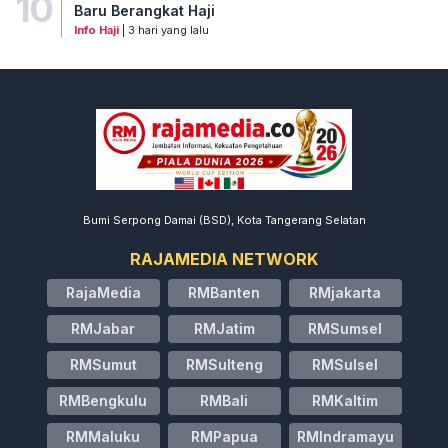
10
Baru Berangkat Haji
Info Haji
| 3 hari yang lalu
Bumi Serpong Damai (BSD), Kota Tangerang Selatan
RAJAMEDIA NETWORK
RajaMedia
RMBanten
RMjakarta
RMJabar
RMJatim
RMSumsel
RMSumut
RMSulteng
RMSulsel
RMBengkulu
RMBali
RMKaltim
RMMaluku
RMPapua
RMIndramayu