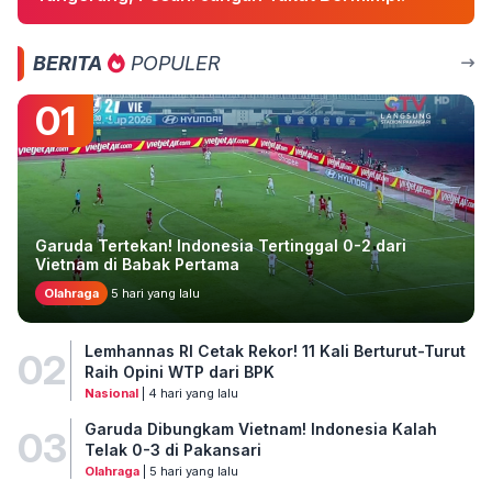
BERITA
POPULER
01
Garuda Tertekan! Indonesia Tertinggal 0-2 dari
Vietnam di Babak Pertama
Olahraga
5 hari yang lalu
Lemhannas RI Cetak Rekor! 11 Kali Berturut-Turut
02
Raih Opini WTP dari BPK
Nasional
| 4 hari yang lalu
Garuda Dibungkam Vietnam! Indonesia Kalah
03
Telak 0-3 di Pakansari
Olahraga
| 5 hari yang lalu