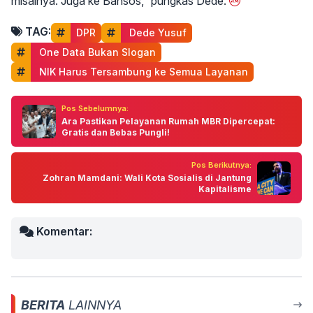
misalnya. Juga ke Bansos,” pungkas Dede.
TAG:
DPR
 Dede Yusuf
 One Data Bukan Slogan
 NIK Harus Tersambung ke Semua Layanan
Pos Sebelumnya:
Ara Pastikan Pelayanan Rumah MBR Dipercepat:
Gratis dan Bebas Pungli!
Pos Berikutnya:
Zohran Mamdani: Wali Kota Sosialis di Jantung
Kapitalisme
Komentar:
BERITA
LAINNYA