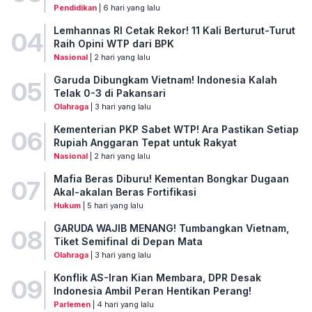
Pendidikan
| 6 hari yang lalu
Lemhannas RI Cetak Rekor! 11 Kali Berturut-Turut
04
Raih Opini WTP dari BPK
Nasional
| 2 hari yang lalu
Garuda Dibungkam Vietnam! Indonesia Kalah
05
Telak 0-3 di Pakansari
Olahraga
| 3 hari yang lalu
Kementerian PKP Sabet WTP! Ara Pastikan Setiap
06
Rupiah Anggaran Tepat untuk Rakyat
Nasional
| 2 hari yang lalu
Mafia Beras Diburu! Kementan Bongkar Dugaan
07
Akal-akalan Beras Fortifikasi
Hukum
| 5 hari yang lalu
GARUDA WAJIB MENANG! Tumbangkan Vietnam,
08
Tiket Semifinal di Depan Mata
Olahraga
| 3 hari yang lalu
Konflik AS-Iran Kian Membara, DPR Desak
09
Indonesia Ambil Peran Hentikan Perang!
Parlemen
| 4 hari yang lalu