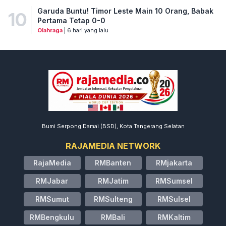
Garuda Buntu! Timor Leste Main 10 Orang, Babak
10
Pertama Tetap 0-0
Olahraga
| 6 hari yang lalu
Bumi Serpong Damai (BSD), Kota Tangerang Selatan
RAJAMEDIA NETWORK
RajaMedia
RMBanten
RMjakarta
RMJabar
RMJatim
RMSumsel
RMSumut
RMSulteng
RMSulsel
RMBengkulu
RMBali
RMKaltim