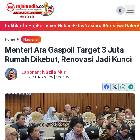
Politik
Info Haji
Parlemen
Hukum
Ekbis
Nasional
Peristiwa
Galeri
Home
Nasional
Menteri Ara Gaspol! Target 3 Juta
Rumah Dikebut, Renovasi Jadi Kunci
Laporan: Nazila Nur
Jumat, 11 Juli 2025 | 17:04 WIB