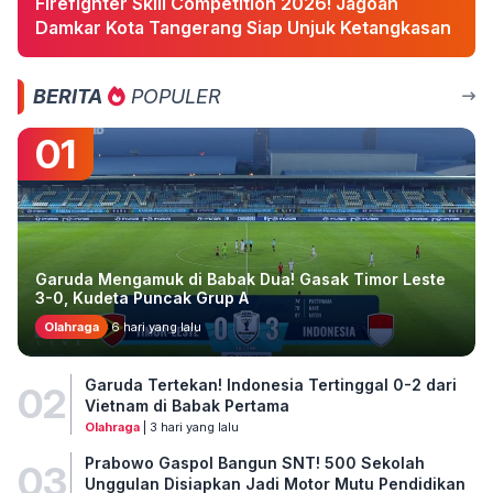
Firefighter Skill Competition 2026! Jagoan
Damkar Kota Tangerang Siap Unjuk Ketangkasan
BERITA
POPULER
01
Garuda Mengamuk di Babak Dua! Gasak Timor Leste
3-0, Kudeta Puncak Grup A
Olahraga
6 hari yang lalu
Garuda Tertekan! Indonesia Tertinggal 0-2 dari
02
Vietnam di Babak Pertama
Olahraga
| 3 hari yang lalu
Prabowo Gaspol Bangun SNT! 500 Sekolah
03
Unggulan Disiapkan Jadi Motor Mutu Pendidikan