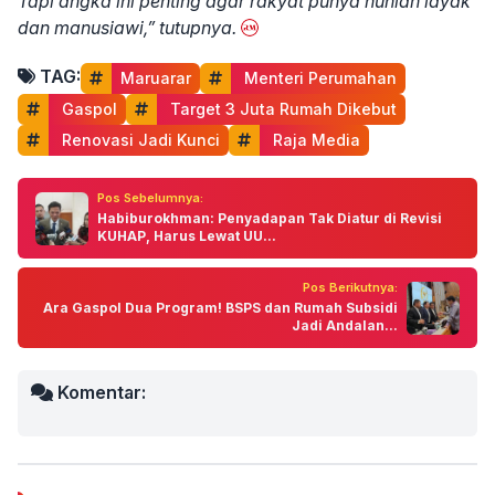
Tapi angka ini penting agar rakyat punya hunian layak
dan manusiawi,” tutupnya.
TAG:
Maruarar
 Menteri Perumahan
 Gaspol
 Target 3 Juta Rumah Dikebut
 Renovasi Jadi Kunci
 Raja Media
Pos Sebelumnya:
Habiburokhman: Penyadapan Tak Diatur di Revisi
KUHAP, Harus Lewat UU...
Pos Berikutnya:
Ara Gaspol Dua Program! BSPS dan Rumah Subsidi
Jadi Andalan...
Komentar: