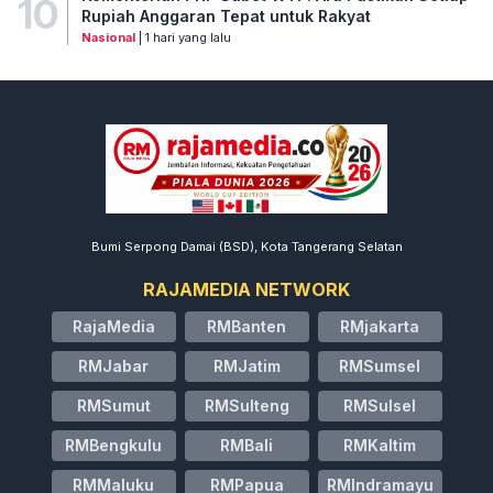
10
Rupiah Anggaran Tepat untuk Rakyat
Nasional
| 1 hari yang lalu
Bumi Serpong Damai (BSD), Kota Tangerang Selatan
RAJAMEDIA NETWORK
RajaMedia
RMBanten
RMjakarta
RMJabar
RMJatim
RMSumsel
RMSumut
RMSulteng
RMSulsel
RMBengkulu
RMBali
RMKaltim
RMMaluku
RMPapua
RMIndramayu