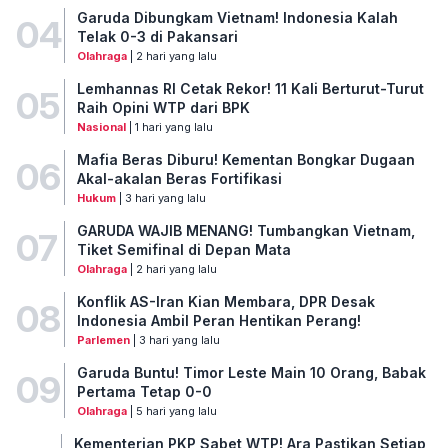
Garuda Dibungkam Vietnam! Indonesia Kalah
04
Telak 0-3 di Pakansari
Olahraga
| 2 hari yang lalu
Lemhannas RI Cetak Rekor! 11 Kali Berturut-Turut
05
Raih Opini WTP dari BPK
Nasional
| 1 hari yang lalu
Mafia Beras Diburu! Kementan Bongkar Dugaan
06
Akal-akalan Beras Fortifikasi
Hukum
| 3 hari yang lalu
GARUDA WAJIB MENANG! Tumbangkan Vietnam,
07
Tiket Semifinal di Depan Mata
Olahraga
| 2 hari yang lalu
Konflik AS-Iran Kian Membara, DPR Desak
08
Indonesia Ambil Peran Hentikan Perang!
Parlemen
| 3 hari yang lalu
Garuda Buntu! Timor Leste Main 10 Orang, Babak
09
Pertama Tetap 0-0
Olahraga
| 5 hari yang lalu
Kementerian PKP Sabet WTP! Ara Pastikan Setiap