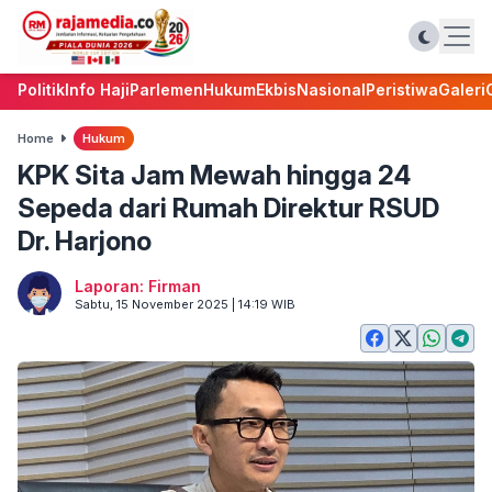
Politik
Info Haji
Parlemen
Hukum
Ekbis
Nasional
Peristiwa
Galeri
Home
Hukum
KPK Sita Jam Mewah hingga 24
Sepeda dari Rumah Direktur RSUD
Dr. Harjono
Laporan: Firman
Sabtu, 15 November 2025 | 14:19 WIB