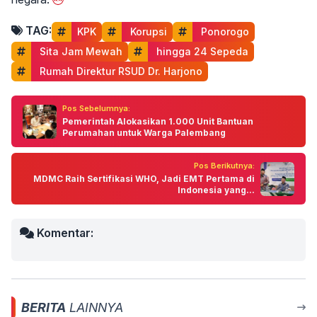
TAG:
KPK
 Korupsi
 Ponorogo
 Sita Jam Mewah
 hingga 24 Sepeda
 Rumah Direktur RSUD Dr. Harjono
Pos Sebelumnya:
Pemerintah Alokasikan 1.000 Unit Bantuan
Perumahan untuk Warga Palembang
Pos Berikutnya:
MDMC Raih Sertifikasi WHO, Jadi EMT Pertama di
Indonesia yang...
Komentar:
BERITA
LAINNYA