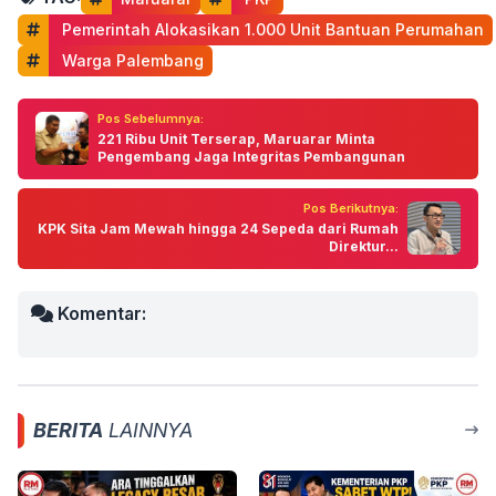
 Pemerintah Alokasikan 1.000 Unit Bantuan Perumahan
 Warga Palembang
Pos Sebelumnya:
221 Ribu Unit Terserap, Maruarar Minta
Pengembang Jaga Integritas Pembangunan
Pos Berikutnya:
KPK Sita Jam Mewah hingga 24 Sepeda dari Rumah
Direktur...
Komentar:
BERITA
LAINNYA