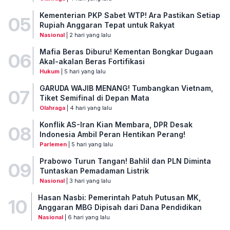
Kementerian PKP Sabet WTP! Ara Pastikan Setiap
05
Rupiah Anggaran Tepat untuk Rakyat
Nasional
| 2 hari yang lalu
Mafia Beras Diburu! Kementan Bongkar Dugaan
06
Akal-akalan Beras Fortifikasi
Hukum
| 5 hari yang lalu
GARUDA WAJIB MENANG! Tumbangkan Vietnam,
07
Tiket Semifinal di Depan Mata
Olahraga
| 4 hari yang lalu
Konflik AS-Iran Kian Membara, DPR Desak
08
Indonesia Ambil Peran Hentikan Perang!
Parlemen
| 5 hari yang lalu
Prabowo Turun Tangan! Bahlil dan PLN Diminta
09
Tuntaskan Pemadaman Listrik
Nasional
| 3 hari yang lalu
Hasan Nasbi: Pemerintah Patuh Putusan MK,
10
Anggaran MBG Dipisah dari Dana Pendidikan
Nasional
| 6 hari yang lalu