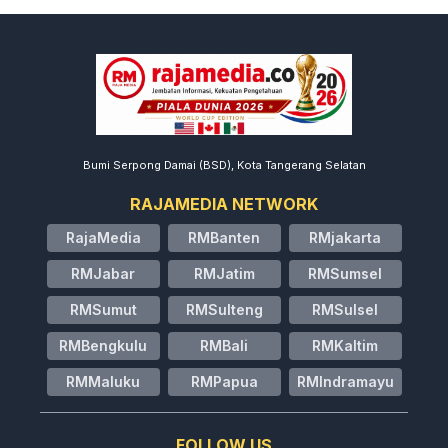
Bumi Serpong Damai (BSD), Kota Tangerang Selatan
RAJAMEDIA NETWORK
RajaMedia
RMBanten
RMjakarta
RMJabar
RMJatim
RMSumsel
RMSumut
RMSulteng
RMSulsel
RMBengkulu
RMBali
RMKaltim
RMMaluku
RMPapua
RMIndramayu
FOLLOW US