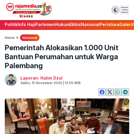
Politik
Info Haji
Parlemen
Hukum
Ekbis
Nasional
Peristiwa
Galeri
Home
Nasional
Pemerintah Alokasikan 1.000 Unit
Bantuan Perumahan untuk Warga
Palembang
Laporan: Halim Dzul
Sabtu, 15 November 2025 | 13:55 WIB