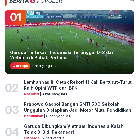
BERITA
POPULER
01
Garuda Tertekan! Indonesia Tertinggal 0-2 dari
Vietnam di Babak Pertama
Olahraga
4 hari yang lalu
Lemhannas RI Cetak Rekor! 11 Kali Berturut-Turut
02
Raih Opini WTP dari BPK
Nasional
| 3 hari yang lalu
Prabowo Gaspol Bangun SNT! 500 Sekolah
03
Unggulan Disiapkan Jadi Motor Mutu Pendidikan
Pendidikan
| 6 hari yang lalu
Garuda Dibungkam Vietnam! Indonesia Kalah
04
Telak 0-3 di Pakansari
Olahraga
| 4 hari yang lalu