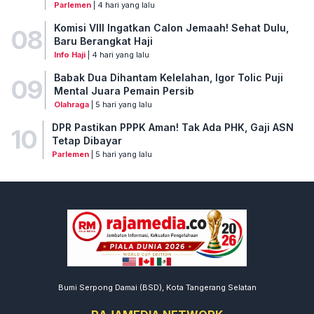
Parlemen
| 4 hari yang lalu
Komisi VIII Ingatkan Calon Jemaah! Sehat Dulu,
08
Baru Berangkat Haji
Info Haji
| 4 hari yang lalu
Babak Dua Dihantam Kelelahan, Igor Tolic Puji
09
Mental Juara Pemain Persib
Olahraga
| 5 hari yang lalu
DPR Pastikan PPPK Aman! Tak Ada PHK, Gaji ASN
10
Tetap Dibayar
Parlemen
| 5 hari yang lalu
Bumi Serpong Damai (BSD), Kota Tangerang Selatan