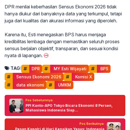
DPR menilai keberhasilan Sensus Ekonomi 2026 tidak
hanya diukur dari banyaknya data yang terkumpul, tetapi
juga dari kualitas dan akurasi informasi yang diperoleh.
Karena itu, Esti menegaskan BPS harus menjaga
kredibilitas lembaga dengan memastikan seluruh proses
sensus berjalan objektif, transparan, dan sesuai kondisi
nyata di lapangan.
TAG:
DPR
 MY Esti Wijayati
 BPS
 Sensus Ekonomi 2026
 Komisi X
 data ekonomi
 UMKM
Pos Sebelumnya:
PPI Kanto-APO Tokyo Bicara Ekonomi 8 Persen,
Mahasiswa Indonesia Siap...
Pos Berikutnya:
Pesan Kapolri di Hari Kenaikan Yesus: Indonesia