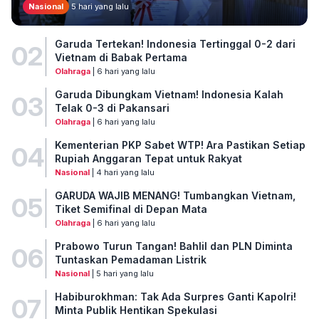
Nasional
5 hari yang lalu
Garuda Tertekan! Indonesia Tertinggal 0-2 dari
02
Vietnam di Babak Pertama
Olahraga
| 6 hari yang lalu
Garuda Dibungkam Vietnam! Indonesia Kalah
03
Telak 0-3 di Pakansari
Olahraga
| 6 hari yang lalu
Kementerian PKP Sabet WTP! Ara Pastikan Setiap
04
Rupiah Anggaran Tepat untuk Rakyat
Nasional
| 4 hari yang lalu
GARUDA WAJIB MENANG! Tumbangkan Vietnam,
05
Tiket Semifinal di Depan Mata
Olahraga
| 6 hari yang lalu
Prabowo Turun Tangan! Bahlil dan PLN Diminta
06
Tuntaskan Pemadaman Listrik
Nasional
| 5 hari yang lalu
Habiburokhman: Tak Ada Surpres Ganti Kapolri!
07
Minta Publik Hentikan Spekulasi