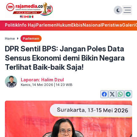
Politik
Info Haji
Parlemen
Hukum
Ekbis
Nasional
Peristiwa
Galeri
Home
Parlemen
DPR Sentil BPS: Jangan Poles Data
Sensus Ekonomi demi Bikin Negara
Terlihat Baik-baik Saja!
Laporan: Halim Dzul
Kamis, 14 Mei 2026 | 14:23 WIB