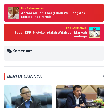
Pos Sebelumnya:
Ahmad Ali Jadi Energi Baru PSI, Dongkrak
Elektabilitas Partai!
Pos Berikutnya:
Setjen DPR: Protokol adalah Wajah dan Marwah
Lembaga
Komentar:
BERITA
LAINNYA