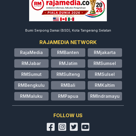
Bumi Serpong Damai (BSD), Kota Tangerang Selatan
RAJAMEDIA NETWORK
RajaMedia
RMBanten
RMjakarta
RMJabar
RMJatim
RMSumsel
RMSumut
RMSulteng
RMSulsel
RMBengkulu
RMBali
RMKaltim
RMMaluku
RMPapua
RMIndramayu
FOLLOW US