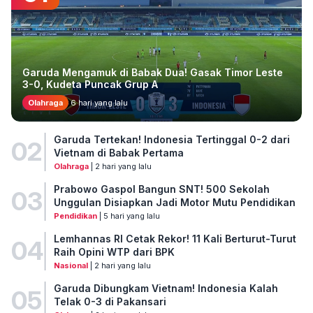
Garuda Mengamuk di Babak Dua! Gasak Timor Leste
3-0, Kudeta Puncak Grup A
Olahraga
6 hari yang lalu
Garuda Tertekan! Indonesia Tertinggal 0-2 dari
02
Vietnam di Babak Pertama
Olahraga
| 2 hari yang lalu
Prabowo Gaspol Bangun SNT! 500 Sekolah
03
Unggulan Disiapkan Jadi Motor Mutu Pendidikan
Pendidikan
| 5 hari yang lalu
Lemhannas RI Cetak Rekor! 11 Kali Berturut-Turut
04
Raih Opini WTP dari BPK
Nasional
| 2 hari yang lalu
Garuda Dibungkam Vietnam! Indonesia Kalah
05
Telak 0-3 di Pakansari