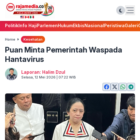
Politik
Info Haji
Parlemen
Hukum
Ekbis
Nasional
Peristiwa
Galeri
Home
Kesehatan
Puan Minta Pemerintah Waspada
Hantavirus
Laporan: Halim Dzul
Selasa, 12 Mei 2026 | 07:22 WIB