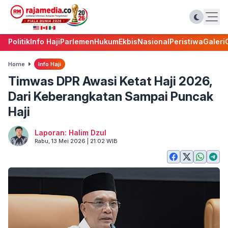
Politik
Info Haji
Parlemen
Hukum
Ekbis
Nasional
Peristiwa
Galeri
Home
Info Haji
Timwas DPR Awasi Ketat Haji 2026,
Dari Keberangkatan Sampai Puncak
Haji
Laporan: Halim Dzul
Rabu, 13 Mei 2026 | 21:02 WIB