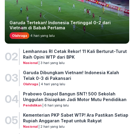
Garuda Tertekan! Indonesia Tertinggal 0-2 dari
Vietnam di Babak Pertama
Olahraga
4 hari yang lalu
Lemhannas RI Cetak Rekor! 11 Kali Berturut-Turut
02
Raih Opini WTP dari BPK
Nasional
| 3 hari yang lalu
Garuda Dibungkam Vietnam! Indonesia Kalah
03
Telak 0-3 di Pakansari
Olahraga
| 4 hari yang lalu
Prabowo Gaspol Bangun SNT! 500 Sekolah
04
Unggulan Disiapkan Jadi Motor Mutu Pendidikan
Pendidikan
| 6 hari yang lalu
Kementerian PKP Sabet WTP! Ara Pastikan Setiap
05
Rupiah Anggaran Tepat untuk Rakyat
Nasional
| 2 hari yang lalu