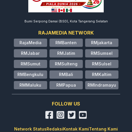
Bumi Serpong Damai (BSD), Kota Tangerang Selatan
RAJAMEDIA NETWORK
RajaMedia
RMBanten
RMjakarta
RMJabar
RMJatim
RMSumsel
RMSumut
RMSulteng
RMSulsel
RMBengkulu
RMBali
RMKaltim
RMMaluku
RMPapua
RMIndramayu
FOLLOW US
Network Status
Redaksi
Kontak Kami
Tentang Kami