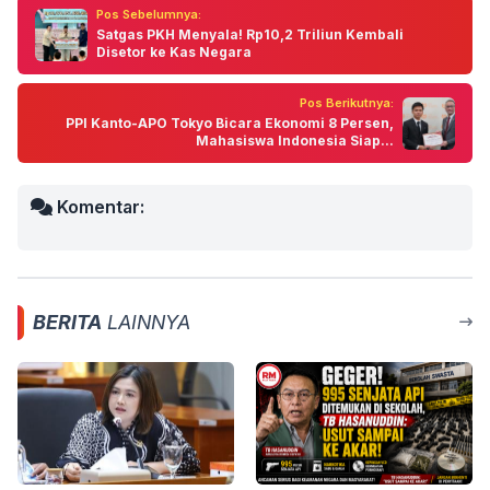
Pos Sebelumnya:
Satgas PKH Menyala! Rp10,2 Triliun Kembali
Disetor ke Kas Negara
Pos Berikutnya:
PPI Kanto-APO Tokyo Bicara Ekonomi 8 Persen,
Mahasiswa Indonesia Siap...
Komentar:
BERITA
LAINNYA