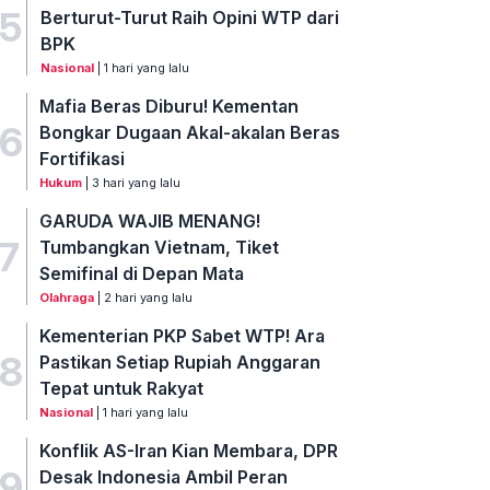
5
Berturut-Turut Raih Opini WTP dari
BPK
Nasional
| 1 hari yang lalu
Mafia Beras Diburu! Kementan
6
Bongkar Dugaan Akal-akalan Beras
Fortifikasi
Hukum
| 3 hari yang lalu
GARUDA WAJIB MENANG!
7
Tumbangkan Vietnam, Tiket
Semifinal di Depan Mata
Olahraga
| 2 hari yang lalu
Kementerian PKP Sabet WTP! Ara
8
Pastikan Setiap Rupiah Anggaran
Tepat untuk Rakyat
Nasional
| 1 hari yang lalu
Konflik AS-Iran Kian Membara, DPR
9
Desak Indonesia Ambil Peran