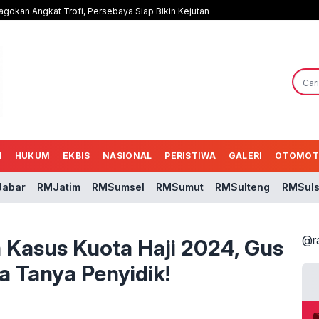
agokan Angkat Trofi, Persebaya Siap Bikin Kejutan
N
HUKUM
EKBIS
NASIONAL
PERISTIWA
GALERI
OTOMOT
abar
RMJatim
RMSumsel
RMSumut
RMSulteng
RMSuls
@r
 Kasus Kuota Haji 2024, Gus
ta Tanya Penyidik!