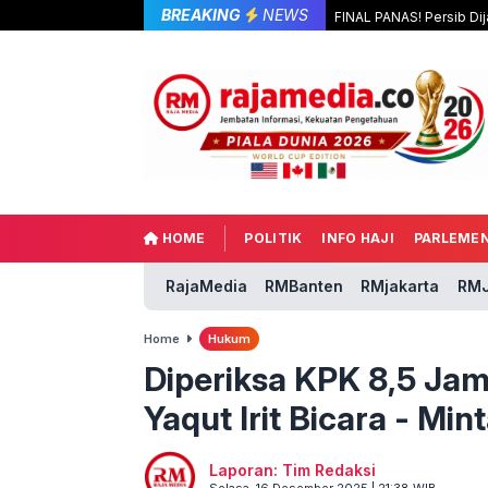
BREAKING
NEWS
FINAL PANAS! Persib Dij
HOME
POLITIK
INFO HAJI
PARLEME
RajaMedia
RMBanten
RMjakarta
RMJ
Home
Hukum
Diperiksa KPK 8,5 Jam
Yaqut Irit Bicara - Min
Laporan: Tim Redaksi
Selasa, 16 Desember 2025 | 21:38 WIB