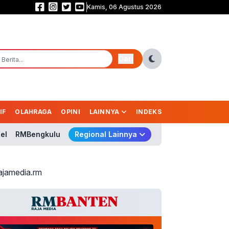
Kamis, 06 Agustus 2026
Membaca Arah Politik Prabowo (6): Etika Kekuasaan dalam Demokrasi Mo
Cari
IF
OLAHRAGA
OPINI
LAINNYA
INDEKS
el
RMBengkulu
Regional Lainnya
ajamedia.rm