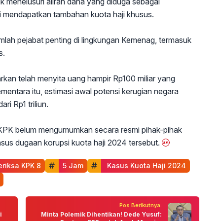
k menelusuri aliran dana yang diduga sebagai
i mendapatkan tambahan kuota haji khusus.
umlah pejabat penting di lingkungan Kemenag, termasuk
s.
arkan telah menyita uang hampir Rp100 miliar yang
ementara itu, estimasi awal potensi kerugian negara
ri Rp1 triliun.
ini KPK belum mengumumkan secara resmi pihak-pihak
sus dugaan korupsi kuota haji 2024 tersebut.
eriksa KPK 8
5 Jam
 Kasus Kuota Haji 2024
Pos Berikutnya:
i
Minta Polemik Dihentikan! Dede Yusuf: