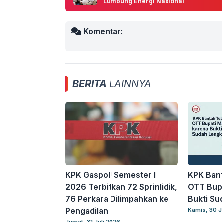
Lumbung Energi Nasional
Komentar:
BERITA
LAINNYA
KPK Gaspol! Semester I
KPK Bant
2026 Terbitkan 72 Sprinlidik,
OTT Bupa
76 Perkara Dilimpahkan ke
Bukti Su
Pengadilan
Kamis, 30 J
Jumat, 31 Juli 2026