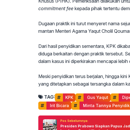
Khusus (PIHK). Pemeriksaan dilakukan untu
commitment fee
kepada pihak tertentu dem
Dugaan praktik ini turut menyeret nama sej
mantan Menteri Agama Yaqut Cholil Qouma
Dari hasil penyidikan sementara, KPK dikab
diduga berkaitan dengan praktik tersebut. S
dalam kasus ini diperkirakan mencapai lebih da
Meski penyidikan terus berjalan, hingga k
yang ditetapkan sebagai tersangka dalam ka
TAG:
KPK
 Gus Yaqut
 Dip
 Irit Bicara
 Minta Tannya Penyidik
Pos Sebelumnya:
Presiden Prabowo Siapkan Papua Jad