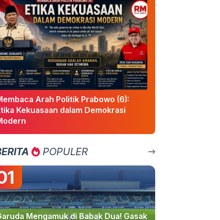
Membaca Arah Politik Prabowo (6):
Etika Kekuasaan dalam Demokrasi
Modern
BERITA
POPULER
01
Garuda Mengamuk di Babak Dua! Gasak