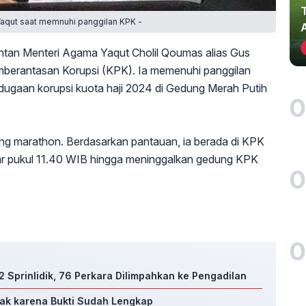
Yaqut saat memnuhi panggilan KPK -
tan Menteri Agama Yaqut Cholil Qoumas alias Gus
mberantasan Korupsi (KPK). Ia memenuhi panggilan
s dugaan korupsi kuota haji 2024 di Gedung Merah Putih
0
ng marathon. Berdasarkan pantauan, ia berada di KPK
kitar pukul 11.40 WIB hingga meninggalkan gedung KPK
0
0
 Sprinlidik, 76 Perkara Dilimpahkan ke Pengadilan
rak karena Bukti Sudah Lengkap