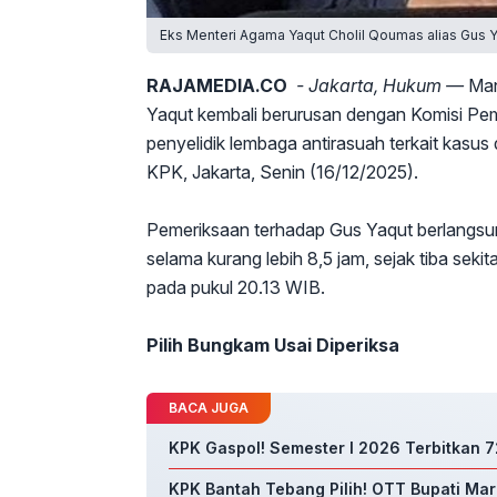
Eks Menteri Agama Yaqut Cholil Qoumas alias Gus 
RAJAMEDIA.CO
- Jakarta, Hukum —
Man
Yaqut kembali berurusan dengan Komisi Pe
penyelidik lembaga antirasuah terkait kasu
KPK, Jakarta, Senin (16/12/2025).
Pemeriksaan terhadap Gus Yaqut berlangsu
selama kurang lebih 8,5 jam, sejak tiba se
pada pukul 20.13 WIB.
Pilih Bungkam Usai Diperiksa
BACA JUGA
KPK Gaspol! Semester I 2026 Terbitkan 72
KPK Bantah Tebang Pilih! OTT Bupati Ma