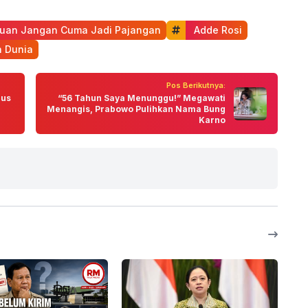
uan Jangan Cuma Jadi Pajangan
 Adde Rosi
n Dunia
Pos Berikutnya:
rus
“56 Tahun Saya Menunggu!” Megawati
Menangis, Prabowo Pulihkan Nama Bung
Karno