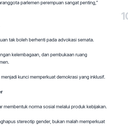
ntaranggota parlemen perempuan sangat penting,”
1
t
puan tak boleh berhenti pada advokasi semata.
ukungan kelembagaan, dan pembukaan ruang
emen.
n menjadi kunci memperkuat demokrasi yang inklusif.
er
r membentuk norma sosial melalui produk kebijakan.
menghapus stereotip gender, bukan malah memperkuat