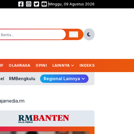
Minggu, 09 Agustus 2026
Pernah Terkendala Biaya Sekolah, Andra Soni Kini Perjuangkan Pendidikan
Cari
IF
OLAHRAGA
OPINI
LAINNYA
INDEKS
el
RMBengkulu
Regional Lainnya
ajamedia.rm