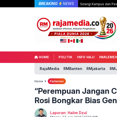
BREAKING
NEWS
Sinergi Kampus dan Pes
HOME
POLITIK
INFO HAJI
PARLEME
RajaMedia
RMBanten
RMjakarta
RMJ
Home
Parlemen
“Perempuan Jangan C
Rosi Bongkar Bias Gen
Laporan: Halim Dzul
Minggu, 07 Juni 2026 | 17:59 WIB