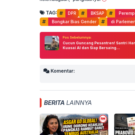
TAG:
DPR
 BKSAP
 Peremp
 Bongkar Bias Gender
 di Parleme
Pos Sebelumnya:
Cucun Guncang Pesantren! Santri Ha
Kuasai AI dan Siap Bersaing...
Komentar:
BERITA
LAINNYA