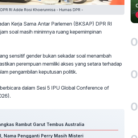
 DPR RI Adde Rosi Khoerunnisa - Humas DPR -
adan Kerja Sama Antar Parlemen (BKSAP) DPR RI
tajam soal masih minimnya ruang kepemimpinan
0
n yang sensitif gender bukan sekadar soal menambah
stikan perempuan memiliki akses yang setara terhadap
0
am pengambilan keputusan politik.
 berbicara dalam Sesi 5 IPU Global Conference of
026).
0
Pangkas Rambut Garut Tembus Australia
, Nama Pengganti Perry Masih Misteri