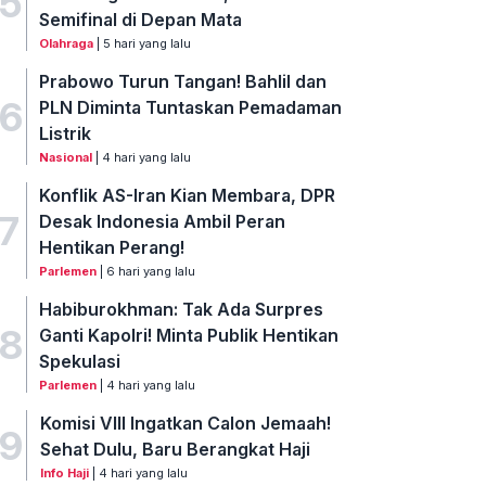
5
Semifinal di Depan Mata
Olahraga
| 5 hari yang lalu
Prabowo Turun Tangan! Bahlil dan
6
PLN Diminta Tuntaskan Pemadaman
Listrik
Nasional
| 4 hari yang lalu
Konflik AS-Iran Kian Membara, DPR
7
Desak Indonesia Ambil Peran
Hentikan Perang!
Parlemen
| 6 hari yang lalu
Habiburokhman: Tak Ada Surpres
8
Ganti Kapolri! Minta Publik Hentikan
Spekulasi
Parlemen
| 4 hari yang lalu
Komisi VIII Ingatkan Calon Jemaah!
9
Sehat Dulu, Baru Berangkat Haji
Info Haji
| 4 hari yang lalu