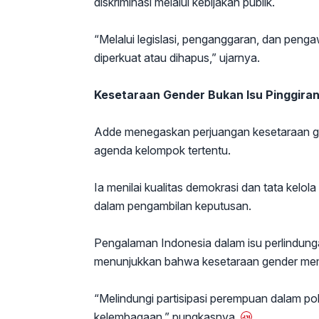
diskriminasi melalui kebijakan publik.
“Melalui legislasi, penganggaran, dan pen
diperkuat atau dihapus,” ujarnya.
Kesetaraan Gender Bukan Isu Pinggira
Adde menegaskan perjuangan kesetaraan gen
agenda kelompok tertentu.
Ia menilai kualitas demokrasi dan tata kelo
dalam pengambilan keputusan.
Pengalaman Indonesia dalam isu perlindu
menunjukkan bahwa kesetaraan gender memb
“Melindungi partisipasi perempuan dalam poli
kelembagaan,” pungkasnya.