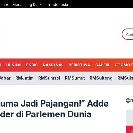
antren Merancang Kurikulum Indonesia
N
HUKUM
EKBIS
NASIONAL
PERISTIWA
GALERI
OTOMOT
abar
RMJatim
RMSumsel
RMSumut
RMSulteng
RMSuls
@r
uma Jadi Pajangan!” Adde
der di Parlemen Dunia