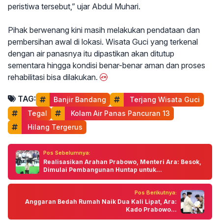
peristiwa tersebut,” ujar Abdul Muhari.
Pihak berwenang kini masih melakukan pendataan dan
pembersihan awal di lokasi. Wisata Guci yang terkenal
dengan air panasnya itu dipastikan akan ditutup
sementara hingga kondisi benar-benar aman dan proses
rehabilitasi bisa dilakukan.
TAG:
Banjir Bandang
 Terjang Wisata Guci
 Tegal
 Kolam Air Panas Pancuran 13
 Hilang Tergerus
Pos Sebelumnya:
Realisasikan Arahan Prabowo, Menteri Ara: Besok,
Dimulai Pembangunan Huntap untuk...
Pos Berikutnya:
Anggaran Bedah Rumah Naik Dua Kali Lipat, Ara:
Kado Prabowo...