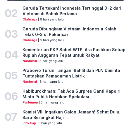
Garuda Tertekan! Indonesia Tertinggal 0-2 dari
02
Vietnam di Babak Pertama
Olahraga
| 6 hari yang lalu
Garuda Dibungkam Vietnam! Indonesia Kalah
03
Telak 0-3 di Pakansari
Olahraga
| 6 hari yang lalu
Kementerian PKP Sabet WTP! Ara Pastikan Setiap
04
Rupiah Anggaran Tepat untuk Rakyat
Nasional
| 5 hari yang lalu
Prabowo Turun Tangan! Bahlil dan PLN Diminta
05
Tuntaskan Pemadaman Listrik
Nasional
| 6 hari yang lalu
Habiburokhman: Tak Ada Surpres Ganti Kapolri!
06
Minta Publik Hentikan Spekulasi
Parlemen
| 5 hari yang lalu
Komisi VIII Ingatkan Calon Jemaah! Sehat Dulu,
07
Baru Berangkat Haji
Info Haji
| 5 hari yang lalu