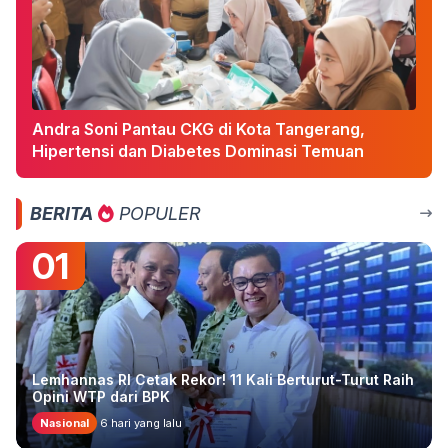
Andra Soni Pantau CKG di Kota Tangerang,
Hipertensi dan Diabetes Dominasi Temuan
BERITA
POPULER
01
Lemhannas RI Cetak Rekor! 11 Kali Berturut-Turut Raih
Opini WTP dari BPK
Nasional
6 hari yang lalu