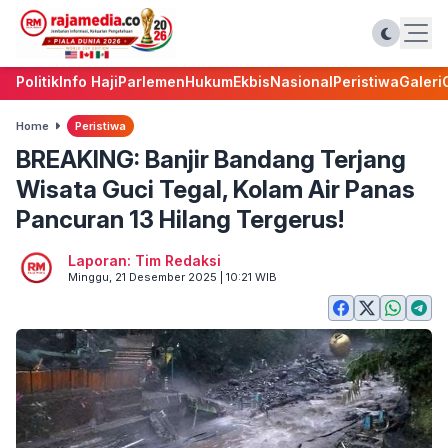
Politik
Info Haji
Parlemen
Hukum
Ekbis
Nasional
Peristiwa
Galeri
Home
Peristiwa
BREAKING: Banjir Bandang Terjang
Wisata Guci Tegal, Kolam Air Panas
Pancuran 13 Hilang Tergerus!
Laporan: Tim Redaksi
Minggu, 21 Desember 2025 | 10:21 WIB