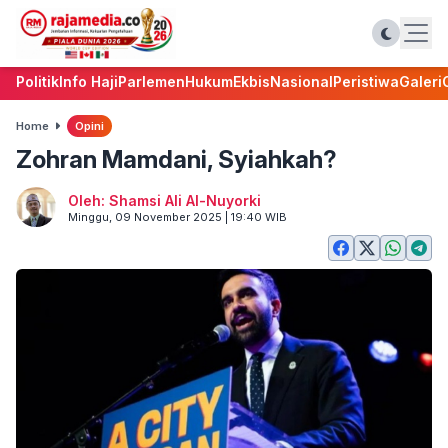
Politik
Info Haji
Parlemen
Hukum
Ekbis
Nasional
Peristiwa
Galeri
Home
Opini
Zohran Mamdani, Syiahkah?
Oleh: Shamsi Ali Al-Nuyorki
Minggu, 09 November 2025 | 19:40 WIB