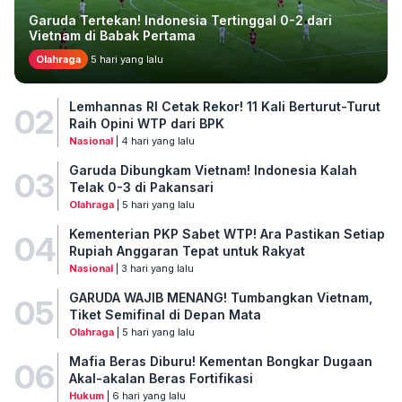
Garuda Tertekan! Indonesia Tertinggal 0-2 dari
Vietnam di Babak Pertama
Olahraga
5 hari yang lalu
Lemhannas RI Cetak Rekor! 11 Kali Berturut-Turut
02
Raih Opini WTP dari BPK
Nasional
| 4 hari yang lalu
Garuda Dibungkam Vietnam! Indonesia Kalah
03
Telak 0-3 di Pakansari
Olahraga
| 5 hari yang lalu
Kementerian PKP Sabet WTP! Ara Pastikan Setiap
04
Rupiah Anggaran Tepat untuk Rakyat
Nasional
| 3 hari yang lalu
GARUDA WAJIB MENANG! Tumbangkan Vietnam,
05
Tiket Semifinal di Depan Mata
Olahraga
| 5 hari yang lalu
Mafia Beras Diburu! Kementan Bongkar Dugaan
06
Akal-akalan Beras Fortifikasi
Hukum
| 6 hari yang lalu