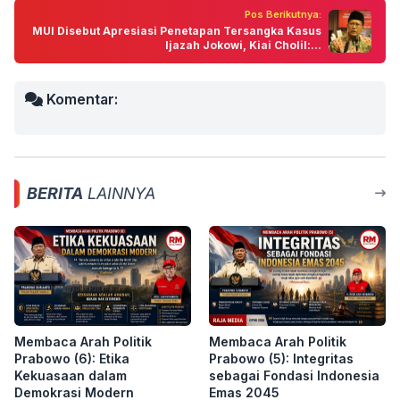
Pos Berikutnya:
MUI Disebut Apresiasi Penetapan Tersangka Kasus
Ijazah Jokowi, Kiai Cholil:...
Komentar:
BERITA
LAINNYA
Membaca Arah Politik
Membaca Arah Politik
Prabowo (6): Etika
Prabowo (5): Integritas
Kekuasaan dalam
sebagai Fondasi Indonesia
Demokrasi Modern
Emas 2045