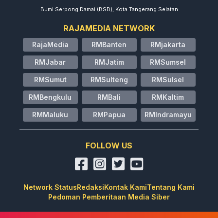
Bumi Serpong Damai (BSD), Kota Tangerang Selatan
RAJAMEDIA NETWORK
RajaMedia
RMBanten
RMjakarta
RMJabar
RMJatim
RMSumsel
RMSumut
RMSulteng
RMSulsel
RMBengkulu
RMBali
RMKaltim
RMMaluku
RMPapua
RMIndramayu
FOLLOW US
Network Status
Redaksi
Kontak Kami
Tentang Kami
Pedoman Pemberitaan Media Siber