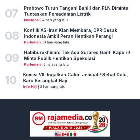
Prabowo Turun Tangan! Bahlil dan PLN Diminta
07
Tuntaskan Pemadaman Listrik
Nasional
| 4 hari yang lalu
Konflik AS-Iran Kian Membara, DPR Desak
08
Indonesia Ambil Peran Hentikan Perang!
Parlemen
| 6 hari yang lalu
Habiburokhman: Tak Ada Surpres Ganti Kapolri!
09
Minta Publik Hentikan Spekulasi
Parlemen
| 3 hari yang lalu
Komisi VIII Ingatkan Calon Jemaah! Sehat Dulu,
10
Baru Berangkat Haji
Info Haji
| 3 hari yang lalu